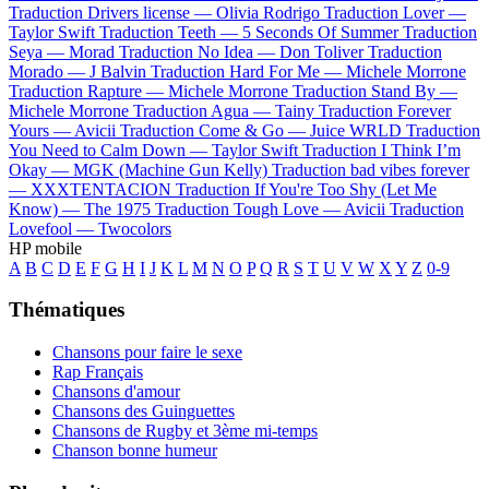
Traduction Drivers license —
Olivia Rodrigo
Traduction Lover —
Taylor Swift
Traduction Teeth —
5 Seconds Of Summer
Traduction
Seya —
Morad
Traduction No Idea —
Don Toliver
Traduction
Morado —
J Balvin
Traduction Hard For Me —
Michele Morrone
Traduction Rapture —
Michele Morrone
Traduction Stand By —
Michele Morrone
Traduction Agua —
Tainy
Traduction Forever
Yours —
Avicii
Traduction Come & Go —
Juice WRLD
Traduction
You Need to Calm Down —
Taylor Swift
Traduction I Think I’m
Okay —
MGK (Machine Gun Kelly)
Traduction bad vibes forever
—
XXXTENTACION
Traduction If You're Too Shy (Let Me
Know) —
The 1975
Traduction Tough Love —
Avicii
Traduction
Lovefool —
Twocolors
HP mobile
A
B
C
D
E
F
G
H
I
J
K
L
M
N
O
P
Q
R
S
T
U
V
W
X
Y
Z
0-9
Thématiques
Chansons pour faire le sexe
Rap Français
Chansons d'amour
Chansons des Guinguettes
Chansons de Rugby et 3ème mi-temps
Chanson bonne humeur