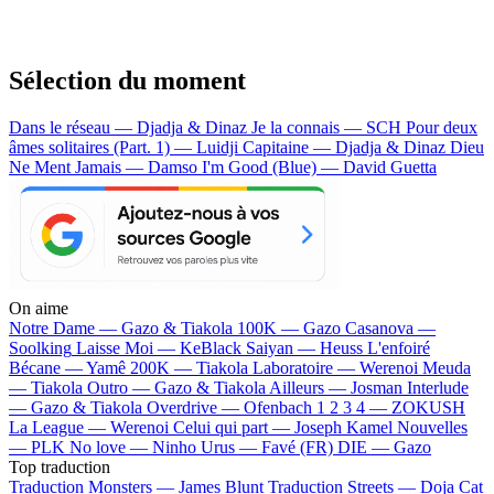
Sélection du moment
Dans le réseau — Djadja & Dinaz
Je la connais — SCH
Pour deux
âmes solitaires (Part. 1) — Luidji
Capitaine — Djadja & Dinaz
Dieu
Ne Ment Jamais — Damso
I'm Good (Blue) — David Guetta
On aime
Notre Dame —
Gazo & Tiakola
100K —
Gazo
Casanova —
Soolking
Laisse Moi —
KeBlack
Saiyan —
Heuss L'enfoiré
Bécane —
Yamê
200K —
Tiakola
Laboratoire —
Werenoi
Meuda
—
Tiakola
Outro —
Gazo & Tiakola
Ailleurs —
Josman
Interlude
—
Gazo & Tiakola
Overdrive —
Ofenbach
1 2 3 4 —
ZOKUSH
La League —
Werenoi
Celui qui part —
Joseph Kamel
Nouvelles
—
PLK
No love —
Ninho
Urus —
Favé (FR)
DIE —
Gazo
Top traduction
Traduction Monsters —
James Blunt
Traduction Streets —
Doja Cat