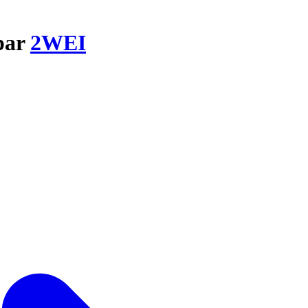
 par
2WEI