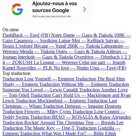
On aime
FlashBack —
Favé (FR)
Notre Dame —
Gazo & Tiakola
100K —
Gazo
Casanova —
Soolking
Laisse Moi —
KeBlack
Saiyan —
Heuss L'enfoiré
Bécane —
Yamê
200K —
Tiakola
Laboratoire —
Werenoi
Meuda —
Tiakola
Outro —
Gazo & Tiakola
Ailleurs —
Josman
Interlude —
Gazo & Tiakola
Overdrive —
Ofenbach
1 2 3
4 —
ZOKUSH
La League —
Werenoi
Celui qui part —
Joseph
Kamel
Nouvelles —
PLK
No love —
Ninho
Urus —
Favé (FR)
Top traduction
Traduction Lose Yourself —
Eminem
Traduction The Real Slim
Shady —
Eminem
Traduction Without Me —
Eminem
Traduction
Someone You Loved —
Lewis Capaldi
Traduction Another Love
—
Tom Odell
Traduction Can't Hold Us —
Macklemore and Ryan
Lewis
Traduction Mockingbird —
Eminem
Traduction Last
Christmas —
Wham
Traduction Demons —
Imagine Dragons
Traduction Flowers —
Miley Cyrus
Traduction Lose Control —
Teddy Swims
Traduction BESO —
ROSALÍA & Rauw Alejandro
Traduction Rockin' Around The Christmas Tree —
Brenda Lee
Traduction The Magic Key —
One-T
Traduction Godzilla —
Eminem
Traduction What Was I Made For? —
Billie Eilish