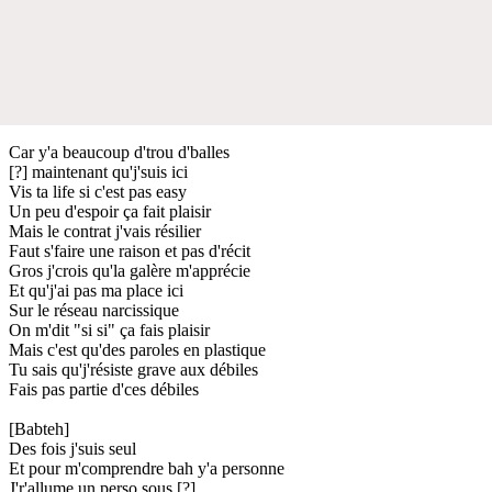
Car y'a beaucoup d'trou d'balles
[?] maintenant qu'j'suis ici
Vis ta life si c'est pas easy
Un peu d'espoir ça fait plaisir
Mais le contrat j'vais résilier
Faut s'faire une raison et pas d'récit
Gros j'crois qu'la galère m'apprécie
Et qu'j'ai pas ma place ici
Sur le réseau narcissique
On m'dit "si si" ça fais plaisir
Mais c'est qu'des paroles en plastique
Tu sais qu'j'résiste grave aux débiles
Fais pas partie d'ces débiles
[Babteh]
Des fois j'suis seul
Et pour m'comprendre bah y'a personne
J'r'allume un perso sous [?]