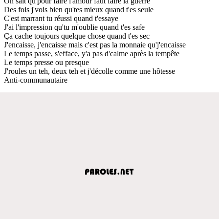
On sait qu'pour faire l'amour faut faire la guerre
Des fois j'vois bien qu'tes mieux quand t'es seule
C'est marrant tu réussi quand t'essaye
J'ai l'impression qu'tu m'oublie quand t'es safe
Ça cache toujours quelque chose quand t'es sec
J'encaisse, j'encaisse mais c'est pas la monnaie qu'j'encaisse
Le temps passe, s'efface, y'a pas d'calme après la tempête
Le temps presse ou presque
J'roules un teh, deux teh et j'décolle comme une hôtesse
Anti-communautaire