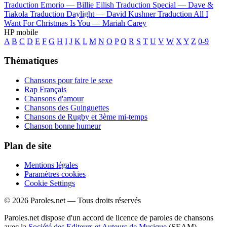
Traduction Emorio —
Billie Eilish
Traduction Special —
Dave &
Tiakola
Traduction Daylight —
David Kushner
Traduction All I
Want For Christmas Is You —
Mariah Carey
HP mobile
A
B
C
D
E
F
G
H
I
J
K
L
M
N
O
P
Q
R
S
T
U
V
W
X
Y
Z
0-9
Thématiques
Chansons pour faire le sexe
Rap Français
Chansons d'amour
Chansons des Guinguettes
Chansons de Rugby et 3ème mi-temps
Chanson bonne humeur
Plan de site
Mentions légales
Paramètres cookies
Cookie Settings
© 2026 Paroles.net — Tous droits réservés
Paroles.net dispose d'un accord de licence de paroles de chansons
avec la
Société des Editeurs et Auteurs de Musique
(SEAM)