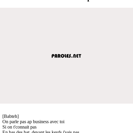
[Babteh]
On parle pas ap business avec toi
Si on t'connait pas
En bas des bat, devant les keufs j'sais pas