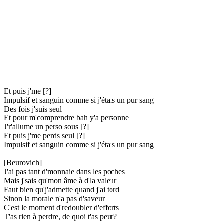
Et puis j'me [?]
Impulsif et sanguin comme si j'étais un pur sang
Des fois j'suis seul
Et pour m'comprendre bah y'a personne
J'r'allume un perso sous [?]
Et puis j'me perds seul [?]
Impulsif et sanguin comme si j'étais un pur sang
[Beurovich]
J'ai pas tant d'monnaie dans les poches
Mais j'sais qu'mon âme à d'la valeur
Faut bien qu'j'admette quand j'ai tord
Sinon la morale n'a pas d'saveur
C'est le moment d'redoubler d'efforts
T'as rien à perdre, de quoi t'as peur?