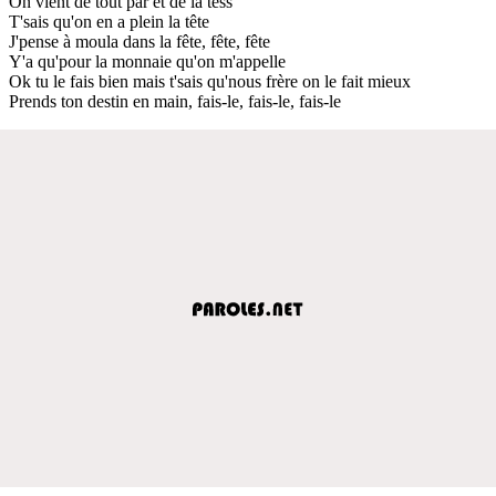
On vient de tout par et de la tess
T'sais qu'on en a plein la tête
J'pense à moula dans la fête, fête, fête
Y'a qu'pour la monnaie qu'on m'appelle
Ok tu le fais bien mais t'sais qu'nous frère on le fait mieux
Prends ton destin en main, fais-le, fais-le, fais-le