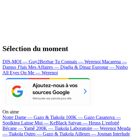
Sélection du moment
DIS-MOI — Guy2Bezbar
Tu Connais — Werenoi
Macarena —
Damso
J'fais Mes Affaires — Djadja & Dinaz
Eurostar — Ninho
All Eyes On Me — Werenoi
On aime
Notre Dame —
Gazo & Tiakola
100K —
Gazo
Casanova —
Soolking
Laisse Moi —
KeBlack
Saiyan —
Heuss L'enfoiré
Bécane —
Yamê
200K —
Tiakola
Laboratoire —
Werenoi
Meuda
—
Tiakola
Outro —
Gazo & Tiakola
Ailleurs —
Josman
Interlude