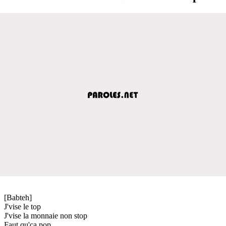
[Babteh]
J'vise le top
J'vise la monnaie non stop
Faut qu'ça pop