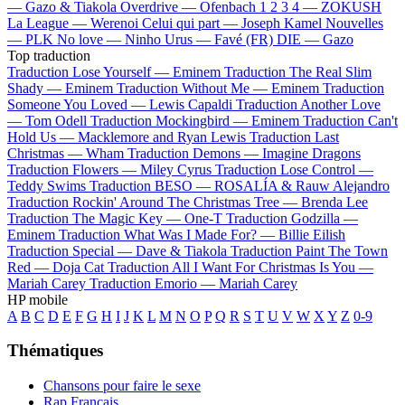
—
Gazo & Tiakola
Overdrive —
Ofenbach
1 2 3 4 —
ZOKUSH
La League —
Werenoi
Celui qui part —
Joseph Kamel
Nouvelles
—
PLK
No love —
Ninho
Urus —
Favé (FR)
DIE —
Gazo
Top traduction
Traduction Lose Yourself —
Eminem
Traduction The Real Slim
Shady —
Eminem
Traduction Without Me —
Eminem
Traduction
Someone You Loved —
Lewis Capaldi
Traduction Another Love
—
Tom Odell
Traduction Mockingbird —
Eminem
Traduction Can't
Hold Us —
Macklemore and Ryan Lewis
Traduction Last
Christmas —
Wham
Traduction Demons —
Imagine Dragons
Traduction Flowers —
Miley Cyrus
Traduction Lose Control —
Teddy Swims
Traduction BESO —
ROSALÍA & Rauw Alejandro
Traduction Rockin' Around The Christmas Tree —
Brenda Lee
Traduction The Magic Key —
One-T
Traduction Godzilla —
Eminem
Traduction What Was I Made For? —
Billie Eilish
Traduction Special —
Dave & Tiakola
Traduction Paint The Town
Red —
Doja Cat
Traduction All I Want For Christmas Is You —
Mariah Carey
Traduction Emorio —
Mariah Carey
HP mobile
A
B
C
D
E
F
G
H
I
J
K
L
M
N
O
P
Q
R
S
T
U
V
W
X
Y
Z
0-9
Thématiques
Chansons pour faire le sexe
Rap Français