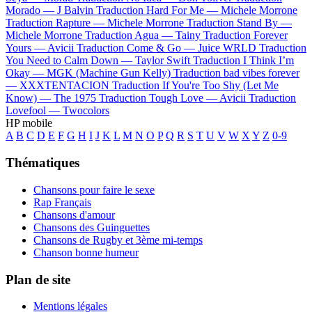
Morado —
J Balvin
Traduction Hard For Me —
Michele Morrone
Traduction Rapture —
Michele Morrone
Traduction Stand By —
Michele Morrone
Traduction Agua —
Tainy
Traduction Forever
Yours —
Avicii
Traduction Come & Go —
Juice WRLD
Traduction
You Need to Calm Down —
Taylor Swift
Traduction I Think I’m
Okay —
MGK (Machine Gun Kelly)
Traduction bad vibes forever
—
XXXTENTACION
Traduction If You're Too Shy (Let Me
Know) —
The 1975
Traduction Tough Love —
Avicii
Traduction
Lovefool —
Twocolors
HP mobile
A
B
C
D
E
F
G
H
I
J
K
L
M
N
O
P
Q
R
S
T
U
V
W
X
Y
Z
0-9
Thématiques
Chansons pour faire le sexe
Rap Français
Chansons d'amour
Chansons des Guinguettes
Chansons de Rugby et 3ème mi-temps
Chanson bonne humeur
Plan de site
Mentions légales