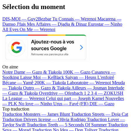
Sélection du moment
DIS-MOI — Guy2Bezbar
Tu Connais — Werenoi
Macarena —
Damso
J'fais Mes Affaires — Djadja & Dinaz
Eurostar — Ninho
All Eyes On Me — Werenoi
On aime
Notre Dame —
Gazo & Tiakola
100K —
Gazo
Casanova —
Soolking
Laisse Moi —
KeBlack
Saiyan —
Heuss L'enfoiré
Bécane —
Yamê
200K —
Tiakola
Laboratoire —
Werenoi
Meuda
—
Tiakola
Outro —
Gazo & Tiakola
Ailleurs —
Josman
Interlude
—
Gazo & Tiakola
Overdrive —
Ofenbach
1 2 3 4 —
ZOKUSH
La League —
Werenoi
Celui qui part —
Joseph Kamel
Nouvelles
—
PLK
No love —
Ninho
Urus —
Favé (FR)
DIE —
Gazo
Top traduction
Traduction Monsters —
James Blunt
Traduction Streets —
Doja Cat
Traduction Drivers license —
Olivia Rodrigo
Traduction Lover —
Taylor Swift
Traduction Teeth —
5 Seconds Of Summer
Traduction
Seya —
Morad
Traduction No Idea —
Don Toliver
Traduction