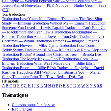
La League —
Werenoi
Popcorn Salé —
Santa
Celui qui part —
Joseph Kamel
Nouvelles —
PLK
No love —
Ninho
Urus —
Favé
(FR)
Top traduction
Traduction Lose Yourself —
Eminem
Traduction The Real Slim
Shady —
Eminem
Traduction Without Me —
Eminem
Traduction
Someone You Loved —
Lewis Capaldi
Traduction Can't Hold Us
—
Macklemore and Ryan Lewis
Traduction Mockingbird —
Eminem
Traduction Another Love —
Tom Odell
Traduction Last
Christmas —
Wham
Traduction Demons —
Imagine Dragons
Traduction Flowers —
Miley Cyrus
Traduction Lose Control —
Teddy Swims
Traduction BESO —
ROSALÍA & Rauw Alejandro
Traduction Rockin' Around The Christmas Tree —
Brenda Lee
Traduction The Magic Key —
One-T
Traduction Godzilla —
Eminem
Traduction What Was I Made For? —
Billie Eilish
Traduction Emorio —
Billie Eilish
Traduction Daylight —
David
Kushner
Traduction All I Want For Christmas Is You —
Mariah
Carey
Traduction Paint The Town Red —
Doja Cat
HP mobile
A
B
C
D
E
F
G
H
I
J
K
L
M
N
O
P
Q
R
S
T
U
V
W
X
Y
Z
0-9
Thématiques
Chansons pour faire le sexe
Rap Français