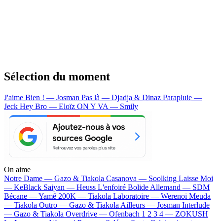
Sélection du moment
J'aime Bien ! — Josman
Pas là — Djadja & Dinaz
Parapluie —
Jeck
Hey Bro — Eloïz
ON Y VA — Smily
On aime
Notre Dame —
Gazo & Tiakola
Casanova —
Soolking
Laisse Moi
—
KeBlack
Saiyan —
Heuss L'enfoiré
Bolide Allemand —
SDM
Bécane —
Yamê
200K —
Tiakola
Laboratoire —
Werenoi
Meuda
—
Tiakola
Outro —
Gazo & Tiakola
Ailleurs —
Josman
Interlude
—
Gazo & Tiakola
Overdrive —
Ofenbach
1 2 3 4 —
ZOKUSH