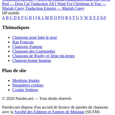
Red —
Doja Cat
Traduction All I Want For Christmas Is You —
Mariah Carey
Traduction Emorio —
Mariah Carey
HP mobile
A
B
C
D
E
F
G
H
I
J
K
L
M
N
O
P
Q
R
S
T
U
V
W
X
Y
Z
0-9
Thématiques
Chansons pour faire le sexe
Rap Français
Chansons d'amour
Chansons des Guinguettes
Chansons de Rugby et 3ème mi-temps
Chanson bonne humeur
Plan de site
Mentions légales
Paramètres cookies
Cookie Settings
© 2026 Paroles.net — Tous droits réservés
Paroles.net dispose d'un accord de licence de paroles de chansons
avec la
Société des Editeurs et Auteurs de Musique
(SEAM)