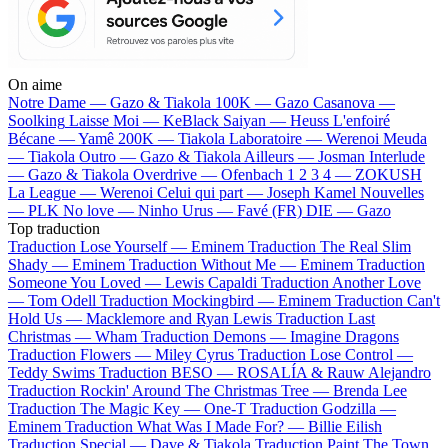
On aime
Notre Dame —
Gazo & Tiakola
100K —
Gazo
Casanova —
Soolking
Laisse Moi —
KeBlack
Saiyan —
Heuss L'enfoiré
Bécane —
Yamê
200K —
Tiakola
Laboratoire —
Werenoi
Meuda
—
Tiakola
Outro —
Gazo & Tiakola
Ailleurs —
Josman
Interlude
—
Gazo & Tiakola
Overdrive —
Ofenbach
1 2 3 4 —
ZOKUSH
La League —
Werenoi
Celui qui part —
Joseph Kamel
Nouvelles
—
PLK
No love —
Ninho
Urus —
Favé (FR)
DIE —
Gazo
Top traduction
Traduction Lose Yourself —
Eminem
Traduction The Real Slim
Shady —
Eminem
Traduction Without Me —
Eminem
Traduction
Someone You Loved —
Lewis Capaldi
Traduction Another Love
—
Tom Odell
Traduction Mockingbird —
Eminem
Traduction Can't
Hold Us —
Macklemore and Ryan Lewis
Traduction Last
Christmas —
Wham
Traduction Demons —
Imagine Dragons
Traduction Flowers —
Miley Cyrus
Traduction Lose Control —
Teddy Swims
Traduction BESO —
ROSALÍA & Rauw Alejandro
Traduction Rockin' Around The Christmas Tree —
Brenda Lee
Traduction The Magic Key —
One-T
Traduction Godzilla —
Eminem
Traduction What Was I Made For? —
Billie Eilish
Traduction Special —
Dave & Tiakola
Traduction Paint The Town