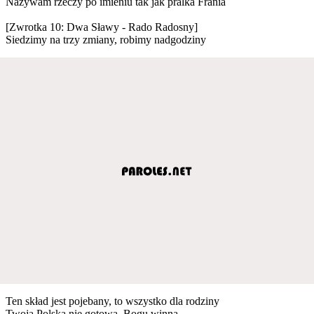
Nazywam rzeczy po imieniu tak jak pralka Frania
[Zwrotka 10: Dwa Sławy - Rado Radosny]
Siedzimy na trzy zmiany, robimy nadgodziny
Ten skład jest pojebany, to wszystko dla rodziny
Twoja Polska nie gotowa, Bogu winna