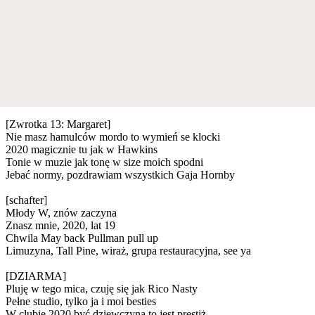
[Zwrotka 13: Margaret]
Nie masz hamulców mordo to wymień se klocki
2020 magicznie tu jak w Hawkins
Tonie w muzie jak tonę w size moich spodni
Jebać normy, pozdrawiam wszystkich Gaja Hornby
[schafter]
Młody W, znów zaczyna
Znasz mnie, 2020, lat 19
Chwila May back Pullman pull up
Limuzyna, Tall Pine, wiraż, grupa restauracyjna, see ya
[DZIARMA]
Pluję w tego mica, czuję się jak Rico Nasty
Pełne studio, tylko ja i moi besties
W clubie 2020 być dziewczyną to jest prestiż