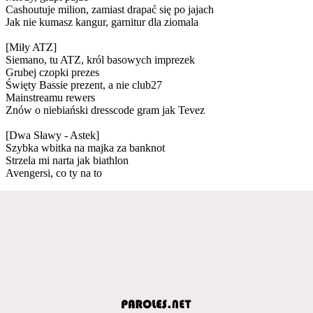
Cashoutuje milion, zamiast drapać się po jajach
Jak nie kumasz kangur, garnitur dla ziomala
[Miły ATZ]
Siemano, tu ATZ, król basowych imprezek
Grubej czopki prezes
Święty Bassie prezent, a nie club27
Mainstreamu rewers
Znów o niebiański dresscode gram jak Tevez
[Dwa Sławy - Astek]
Szybka wbitka na majka za banknot
Strzela mi narta jak biathlon
Avengersi, co ty na to