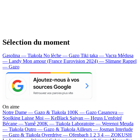
Sélection du moment
Gasolina — Tiakola
No lèche — Gazo
Tiki taka — Vacra
Médusa
— Landy
Mon amour (France Eurovision 2024) — Slimane
Rappel
— Gazo
On aime
Notre Dame —
Gazo & Tiakola
100K —
Gazo
Casanova —
Soolking
Laisse Moi —
KeBlack
Saiyan —
Heuss L'enfoiré
Bécane —
Yamê
200K —
Tiakola
Laboratoire —
Werenoi
Meuda
—
Tiakola
Outro —
Gazo & Tiakola
Ailleurs —
Josman
Interlude
—
Gazo & Tiakola
Overdrive —
Ofenbach
1 2 3 4 —
ZOKUSH