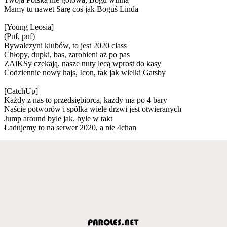
Mamy tu nawet Sarę coś jak Boguś Linda
[Young Leosia]
(Puf, puf)
Bywalczyni klubów, to jest 2020 class
Chłopy, dupki, bas, zarobieni aż po pas
ZAiKSy czekają, nasze nuty lecą wprost do kasy
Codziennie nowy hajs, Icon, tak jak wielki Gatsby
[CatchUp]
Każdy z nas to przedsiębiorca, każdy ma po 4 bary
Naście potworów i spółka wiele drzwi jest otwieranych
Jump around byle jak, byle w takt
Ładujemy to na serwer 2020, a nie 4chan