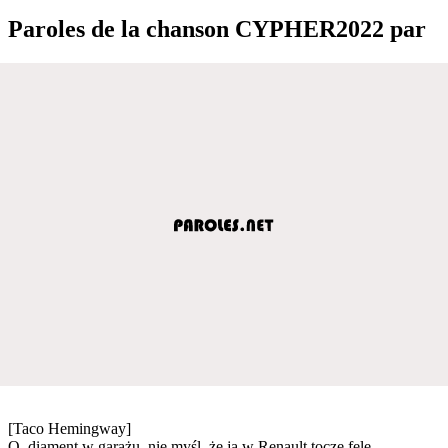
Paroles de la chanson CYPHER2022 par
[Taco Hemingway]
O, diament w garażu, nie myśl, że ja w Renault toczę fele