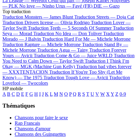
La League —
Werenoi
Celui qui part —
Joseph Kamel
Nouvelles
—
PLK
No love —
Ninho
Urus —
Favé (FR)
DIE —
Gazo
Top traduction
Traduction Monsters —
James Blunt
Traduction Streets —
Doja Cat
Traduction Drivers license —
Olivia Rodrigo
Traduction Lover —
Taylor Swift
Traduction Teeth —
5 Seconds Of Summer
Traduction
Seya —
Morad
Traduction No Idea —
Don Toliver
Traduction
Morado —
J Balvin
Traduction Hard For Me —
Michele Morrone
Traduction Rapture —
Michele Morrone
Traduction Stand By —
Michele Morrone
Traduction Agua —
Tainy
Traduction Forever
Yours —
Avicii
Traduction Come & Go —
Juice WRLD
Traduction
You Need to Calm Down —
Taylor Swift
Traduction I Think I’m
Okay —
MGK (Machine Gun Kelly)
Traduction bad vibes forever
—
XXXTENTACION
Traduction If You're Too Shy (Let Me
Know) —
The 1975
Traduction Tough Love —
Avicii
Traduction
Lovefool —
Twocolors
HP mobile
A
B
C
D
E
F
G
H
I
J
K
L
M
N
O
P
Q
R
S
T
U
V
W
X
Y
Z
0-9
Thématiques
Chansons pour faire le sexe
Rap Français
Chansons d'amour
Chansons des Guinguettes