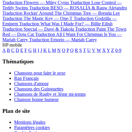
Traduction Flowers —
Miley Cyrus
Traduction Lose Control —
Teddy Swims
Traduction BESO —
ROSALÍA & Rauw Alejandro
Traduction Rockin' Around The Christmas Tree —
Brenda Lee
Traduction The Magic Key —
One-T
Traduction Godzilla —
Eminem
Traduction What Was I Made For? —
Billie Eilish
Traduction Special —
Dave & Tiakola
Traduction Paint The Town
Red —
Doja Cat
Traduction All I Want For Christmas Is You —
Mariah Carey
Traduction Emorio —
Mariah Carey
HP mobile
A
B
C
D
E
F
G
H
I
J
K
L
M
N
O
P
Q
R
S
T
U
V
W
X
Y
Z
0-9
Thématiques
Chansons pour faire le sexe
Rap Français
Chansons d'amour
Chansons des Guinguettes
Chansons de Rugby et 3ème mi-temps
Chanson bonne humeur
Plan de site
Mentions légales
Paramètres cookies