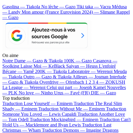
Gasolina — Tiakola
No lèche — Gazo
Tiki taka — Vacra
Médusa
— Landy
Mon amour (France Eurovision 2024) — Slimane
Rappel
— Gazo
On aime
Notre Dame —
Gazo & Tiakola
100K —
Gazo
Casanova —
Soolking
Laisse Moi —
KeBlack
Saiyan —
Heuss L'enfoiré
Bécane —
Yamê
200K —
Tiakola
Laboratoire —
Werenoi
Meuda
—
Tiakola
Outro —
Gazo & Tiakola
Ailleurs —
Josman
Interlude
—
Gazo & Tiakola
Overdrive —
Ofenbach
1 2 3 4 —
ZOKUSH
La League —
Werenoi
Celui qui part —
Joseph Kamel
Nouvelles
—
PLK
No love —
Ninho
Urus —
Favé (FR)
DIE —
Gazo
Top traduction
Traduction Lose Yourself —
Eminem
Traduction The Real Slim
Shady —
Eminem
Traduction Without Me —
Eminem
Traduction
Someone You Loved —
Lewis Capaldi
Traduction Another Love
—
Tom Odell
Traduction Mockingbird —
Eminem
Traduction Can't
Hold Us —
Macklemore and Ryan Lewis
Traduction Last
Christmas —
Wham
Traduction Demons —
Imagine Dragons