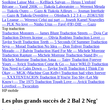
Soolking
Laisse Moi —
KeBlack
Saiyan —
Heuss L'enfoiré
Bécane —
Yamê
200K —
Tiakola
Laboratoire —
Werenoi
Meuda
—
Tiakola
Outro —
Gazo & Tiakola
Ailleurs —
Josman
Interlude
—
Gazo & Tiakola
Overdrive —
Ofenbach
1 2 3 4 —
ZOKUSH
La League —
Werenoi
Celui qui part —
Joseph Kamel
Nouvelles
—
PLK
No love —
Ninho
Urus —
Favé (FR)
DIE —
Gazo
Top traduction
Traduction Monsters —
James Blunt
Traduction Streets —
Doja Cat
Traduction Drivers license —
Olivia Rodrigo
Traduction Lover —
Taylor Swift
Traduction Teeth —
5 Seconds Of Summer
Traduction
Seya —
Morad
Traduction No Idea —
Don Toliver
Traduction
Morado —
J Balvin
Traduction Hard For Me —
Michele Morrone
Traduction Rapture —
Michele Morrone
Traduction Stand By —
Michele Morrone
Traduction Agua —
Tainy
Traduction Forever
Yours —
Avicii
Traduction Come & Go —
Juice WRLD
Traduction
You Need to Calm Down —
Taylor Swift
Traduction I Think I’m
Okay —
MGK (Machine Gun Kelly)
Traduction bad vibes forever
—
XXXTENTACION
Traduction If You're Too Shy (Let Me
Know) —
The 1975
Traduction Tough Love —
Avicii
Traduction
Lovefool —
Twocolors
HP mobile
Les plus grands succès de 2 Bal 2 Neg'