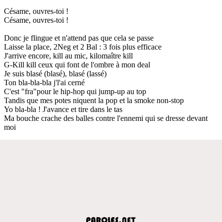
Césame, ouvres-toi !
Césame, ouvres-toi !
Donc je flingue et n'attend pas que cela se passe
Laisse la place, 2Neg et 2 Bal : 3 fois plus efficace
J'arrive encore, kill au mic, kilomaître kill
G-Kill kill ceux qui font de l'ombre à mon deal
Je suis blasé (blasé), blasé (lassé)
Ton bla-bla-bla j'l'ai cerné
C'est "fra"pour le hip-hop qui jump-up au top
Tandis que mes potes niquent la pop et la smoke non-stop
Yo bla-bla ! J'avance et tire dans le tas
Ma bouche crache des balles contre l'ennemi qui se dresse devant
moi