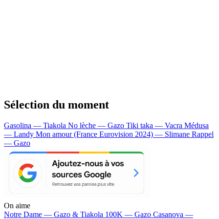
Sélection du moment
Gasolina — Tiakola
No lèche — Gazo
Tiki taka — Vacra
Médusa
— Landy
Mon amour (France Eurovision 2024) — Slimane
Rappel
— Gazo
On aime
Notre Dame —
Gazo & Tiakola
100K —
Gazo
Casanova —