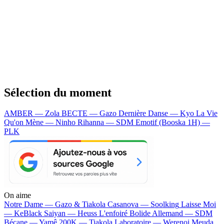
Sélection du moment
AMBER — Zola
BECTE — Gazo
Dernière Danse — Kyo
La Vie
Qu'on Mène — Ninho
Rihanna — SDM
Emotif (Booska 1H) —
PLK
On aime
Notre Dame —
Gazo & Tiakola
Casanova —
Soolking
Laisse Moi
—
KeBlack
Saiyan —
Heuss L'enfoiré
Bolide Allemand —
SDM
Bécane —
Yamê
200K —
Tiakola
Laboratoire —
Werenoi
Meuda