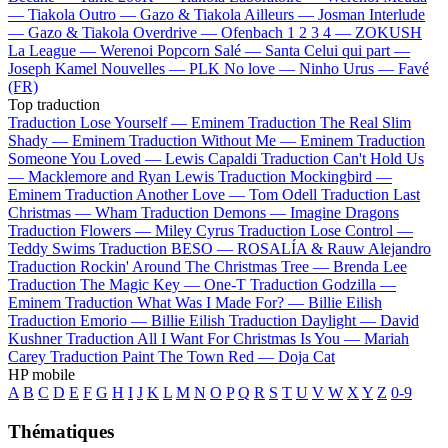
—
Tiakola
Outro —
Gazo & Tiakola
Ailleurs —
Josman
Interlude
—
Gazo & Tiakola
Overdrive —
Ofenbach
1 2 3 4 —
ZOKUSH
La League —
Werenoi
Popcorn Salé —
Santa
Celui qui part —
Joseph Kamel
Nouvelles —
PLK
No love —
Ninho
Urus —
Favé
(FR)
Top traduction
Traduction Lose Yourself —
Eminem
Traduction The Real Slim
Shady —
Eminem
Traduction Without Me —
Eminem
Traduction
Someone You Loved —
Lewis Capaldi
Traduction Can't Hold Us
—
Macklemore and Ryan Lewis
Traduction Mockingbird —
Eminem
Traduction Another Love —
Tom Odell
Traduction Last
Christmas —
Wham
Traduction Demons —
Imagine Dragons
Traduction Flowers —
Miley Cyrus
Traduction Lose Control —
Teddy Swims
Traduction BESO —
ROSALÍA & Rauw Alejandro
Traduction Rockin' Around The Christmas Tree —
Brenda Lee
Traduction The Magic Key —
One-T
Traduction Godzilla —
Eminem
Traduction What Was I Made For? —
Billie Eilish
Traduction Emorio —
Billie Eilish
Traduction Daylight —
David
Kushner
Traduction All I Want For Christmas Is You —
Mariah
Carey
Traduction Paint The Town Red —
Doja Cat
HP mobile
A
B
C
D
E
F
G
H
I
J
K
L
M
N
O
P
Q
R
S
T
U
V
W
X
Y
Z
0-9
Thématiques