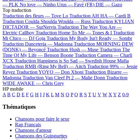
—
PLK
No love —
Ninho
Urus —
Favé (FR)
DIE —
Gazo
Top traduction
Traduction des fleurs —
Tove Lo
Traduction AH HA —
Cardi B
Traduction Coulda Shoulda Woulda —
Russ
Traduction KYLIAN
DICTADOR —
SurNervis
Traduction The Way You Are —
Electric Callboy
Traduction Home To Me —
Tones & I
Traduction
Mi Chico —
DJ Goja
Traduction My Body Isn't Ready —
Sombr
Traduction Danceteria —
Madonna
Traduction MORNING DEW
(DONK) —
Beyoncé
Traduction Hush —
Muse
Traduction The
Time Of My Life —
Benson Boone
Traduction Camera —
Charli
XCX
Traduction Happiness is So Sad —
Swedish House Mafia
Traduction RMB (Ring My Bell) —
Aitch
Traduction 99% —
Jessie
Reyez
Traduction YOYO —
Don Xhoni
Traduction Bizarre —
Madonna
Traduction Van Cleef Pt 2 —
Malie Donn
Traduction
WIDE AWAKE —
Chris Grey
HP mobile
A
B
C
D
E
F
G
H
I
J
K
L
M
N
O
P
Q
R
S
T
U
V
W
X
Y
Z
0-9
Thématiques
Chansons pour faire le sexe
Rap Français
Chansons d'amour
Chansons des Guinguettes