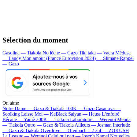
Sélection du moment
Gasolina — Tiakola
No lèche — Gazo
Tiki taka — Vacra
Médusa
— Landy
Mon amour (France Eurovision 2024) — Slimane
Rappel
— Gazo
On aime
Notre Dame —
Gazo & Tiakola
100K —
Gazo
Casanova —
Soolking
Laisse Moi —
KeBlack
Saiyan —
Heuss L'enfoiré
Bécane —
Yamê
200K —
Tiakola
Laboratoire —
Werenoi
Meuda
—
Tiakola
Outro —
Gazo & Tiakola
Ailleurs —
Josman
Interlude
—
Gazo & Tiakola
Overdrive —
Ofenbach
1 2 3 4 —
ZOKUSH
La League —
Werenoi
Celui qui part —
Joseph Kamel
Nouvelles