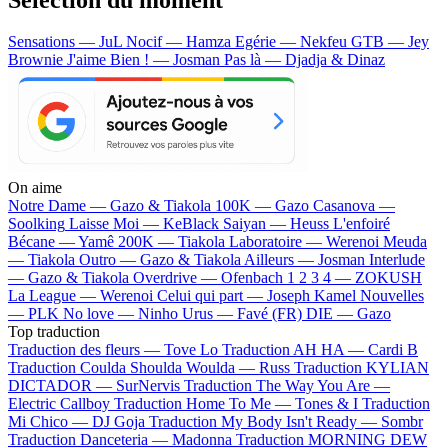
Sensations — JuL
Nocif — Hamza
Egérie — Nekfeu
GTB — Jey
Brownie
J'aime Bien ! — Josman
Pas là — Djadja & Dinaz
On aime
Notre Dame —
Gazo & Tiakola
100K —
Gazo
Casanova —
Soolking
Laisse Moi —
KeBlack
Saiyan —
Heuss L'enfoiré
Bécane —
Yamê
200K —
Tiakola
Laboratoire —
Werenoi
Meuda
—
Tiakola
Outro —
Gazo & Tiakola
Ailleurs —
Josman
Interlude
—
Gazo & Tiakola
Overdrive —
Ofenbach
1 2 3 4 —
ZOKUSH
La League —
Werenoi
Celui qui part —
Joseph Kamel
Nouvelles
—
PLK
No love —
Ninho
Urus —
Favé (FR)
DIE —
Gazo
Top traduction
Traduction des fleurs —
Tove Lo
Traduction AH HA —
Cardi B
Traduction Coulda Shoulda Woulda —
Russ
Traduction KYLIAN
DICTADOR —
SurNervis
Traduction The Way You Are —
Electric Callboy
Traduction Home To Me —
Tones & I
Traduction
Mi Chico —
DJ Goja
Traduction My Body Isn't Ready —
Sombr
Traduction Danceteria —
Madonna
Traduction MORNING DEW