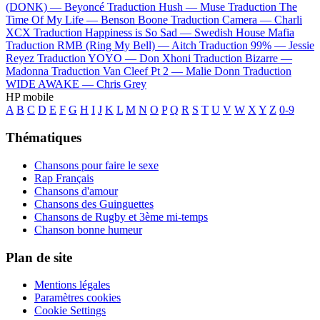
(DONK) —
Beyoncé
Traduction Hush —
Muse
Traduction The
Time Of My Life —
Benson Boone
Traduction Camera —
Charli
XCX
Traduction Happiness is So Sad —
Swedish House Mafia
Traduction RMB (Ring My Bell) —
Aitch
Traduction 99% —
Jessie
Reyez
Traduction YOYO —
Don Xhoni
Traduction Bizarre —
Madonna
Traduction Van Cleef Pt 2 —
Malie Donn
Traduction
WIDE AWAKE —
Chris Grey
HP mobile
A
B
C
D
E
F
G
H
I
J
K
L
M
N
O
P
Q
R
S
T
U
V
W
X
Y
Z
0-9
Thématiques
Chansons pour faire le sexe
Rap Français
Chansons d'amour
Chansons des Guinguettes
Chansons de Rugby et 3ème mi-temps
Chanson bonne humeur
Plan de site
Mentions légales
Paramètres cookies
Cookie Settings