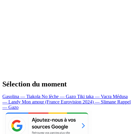
Sélection du moment
Gasolina — Tiakola
No lèche — Gazo
Tiki taka — Vacra
Médusa
— Landy
Mon amour (France Eurovision 2024) — Slimane
Rappel
— Gazo