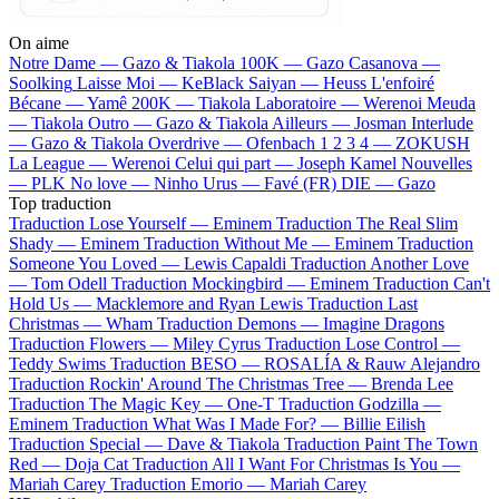
On aime
Notre Dame —
Gazo & Tiakola
100K —
Gazo
Casanova —
Soolking
Laisse Moi —
KeBlack
Saiyan —
Heuss L'enfoiré
Bécane —
Yamê
200K —
Tiakola
Laboratoire —
Werenoi
Meuda
—
Tiakola
Outro —
Gazo & Tiakola
Ailleurs —
Josman
Interlude
—
Gazo & Tiakola
Overdrive —
Ofenbach
1 2 3 4 —
ZOKUSH
La League —
Werenoi
Celui qui part —
Joseph Kamel
Nouvelles
—
PLK
No love —
Ninho
Urus —
Favé (FR)
DIE —
Gazo
Top traduction
Traduction Lose Yourself —
Eminem
Traduction The Real Slim
Shady —
Eminem
Traduction Without Me —
Eminem
Traduction
Someone You Loved —
Lewis Capaldi
Traduction Another Love
—
Tom Odell
Traduction Mockingbird —
Eminem
Traduction Can't
Hold Us —
Macklemore and Ryan Lewis
Traduction Last
Christmas —
Wham
Traduction Demons —
Imagine Dragons
Traduction Flowers —
Miley Cyrus
Traduction Lose Control —
Teddy Swims
Traduction BESO —
ROSALÍA & Rauw Alejandro
Traduction Rockin' Around The Christmas Tree —
Brenda Lee
Traduction The Magic Key —
One-T
Traduction Godzilla —
Eminem
Traduction What Was I Made For? —
Billie Eilish
Traduction Special —
Dave & Tiakola
Traduction Paint The Town
Red —
Doja Cat
Traduction All I Want For Christmas Is You —
Mariah Carey
Traduction Emorio —
Mariah Carey