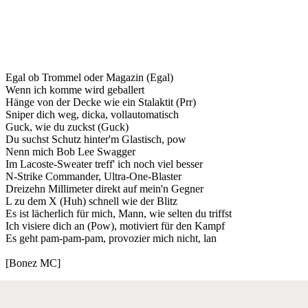
Egal ob Trommel oder Magazin (Egal)
Wenn ich komme wird geballert
Hänge von der Decke wie ein Stalaktit (Prr)
Sniper dich weg, dicka, vollautomatisch
Guck, wie du zuckst (Guck)
Du suchst Schutz hinter'm Glastisch, pow
Nenn mich Bob Lee Swagger
Im Lacoste-Sweater treff' ich noch viel besser
N-Strike Commander, Ultra-One-Blaster
Dreizehn Millimeter direkt auf mein'n Gegner
L zu dem X (Huh) schnell wie der Blitz
Es ist lächerlich für mich, Mann, wie selten du triffst
Ich visiere dich an (Pow), motiviert für den Kampf
Es geht pam-pam-pam, provozier mich nicht, lan
[Bonez MC]