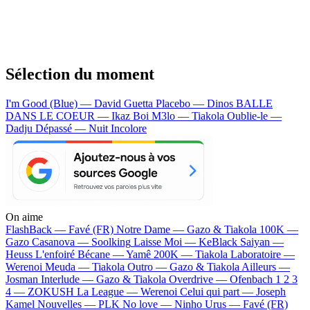
Sélection du moment
I'm Good (Blue) — David Guetta
Placebo — Dinos
BALLE
DANS LE COEUR — Ikaz Boi
M3lo — Tiakola
Oublie-le —
Dadju
Dépassé — Nuit Incolore
On aime
FlashBack —
Favé (FR)
Notre Dame —
Gazo & Tiakola
100K —
Gazo
Casanova —
Soolking
Laisse Moi —
KeBlack
Saiyan —
Heuss L'enfoiré
Bécane —
Yamê
200K —
Tiakola
Laboratoire —
Werenoi
Meuda —
Tiakola
Outro —
Gazo & Tiakola
Ailleurs —
Josman
Interlude —
Gazo & Tiakola
Overdrive —
Ofenbach
1 2 3
4 —
ZOKUSH
La League —
Werenoi
Celui qui part —
Joseph
Kamel
Nouvelles —
PLK
No love —
Ninho
Urus —
Favé (FR)