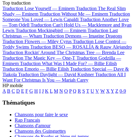
Top traduction
Traduction Lose Yourself —
Eminem
Traduction The Real Slim
Shady —
Eminem
Traduction Without Me —
Eminem
Traduction
Someone You Loved —
Lewis Capaldi
Traduction Another Love
—
Tom Odell
Traduction Can't Hold Us —
Macklemore and Ryan
Lewis
Traduction Mockingbird —
Eminem
Traduction Last
Christmas —
Wham
Traduction Demons —
Imagine Dragons
Traduction Flowers —
Miley Cyrus
Traduction Lose Control —
Teddy Swims
Traduction BESO —
ROSALÍA & Rauw Alejandro
Traduction Rockin' Around The Christmas Tree —
Brenda Lee
Traduction The Magic Key —
One-T
Traduction Godzilla —
Eminem
Traduction What Was I Made For? —
Billie Eilish
Traduction Emorio —
Billie Eilish
Traduction Special —
Dave &
Tiakola
Traduction Daylight —
David Kushner
Traduction All I
Want For Christmas Is You —
Mariah Carey
HP mobile
A
B
C
D
E
F
G
H
I
J
K
L
M
N
O
P
Q
R
S
T
U
V
W
X
Y
Z
0-9
Thématiques
Chansons pour faire le sexe
Rap Français
Chansons d'amour
Chansons des Guinguettes
Chansons de Rugby et 3ème mi-temps