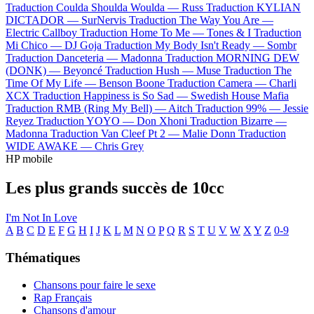
Traduction Coulda Shoulda Woulda —
Russ
Traduction KYLIAN
DICTADOR —
SurNervis
Traduction The Way You Are —
Electric Callboy
Traduction Home To Me —
Tones & I
Traduction
Mi Chico —
DJ Goja
Traduction My Body Isn't Ready —
Sombr
Traduction Danceteria —
Madonna
Traduction MORNING DEW
(DONK) —
Beyoncé
Traduction Hush —
Muse
Traduction The
Time Of My Life —
Benson Boone
Traduction Camera —
Charli
XCX
Traduction Happiness is So Sad —
Swedish House Mafia
Traduction RMB (Ring My Bell) —
Aitch
Traduction 99% —
Jessie
Reyez
Traduction YOYO —
Don Xhoni
Traduction Bizarre —
Madonna
Traduction Van Cleef Pt 2 —
Malie Donn
Traduction
WIDE AWAKE —
Chris Grey
HP mobile
Les plus grands succès de 10cc
I'm Not In Love
A
B
C
D
E
F
G
H
I
J
K
L
M
N
O
P
Q
R
S
T
U
V
W
X
Y
Z
0-9
Thématiques
Chansons pour faire le sexe
Rap Français
Chansons d'amour