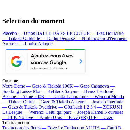
Sélection du moment
Placebo — Dinos
BALLE DANS LE COEUR — Ikaz Boi
M3lo
— Tiakola
Oublie-le — Dadju
Dépassé — Nuit Incolore
J't'emmène
Au Vent — Louise Attaque
On aime
Notre Dame —
Gazo & Tiakola
100K —
Gazo
Casanova —
Soolking
Laisse Moi —
KeBlack
Saiyan —
Heuss L'enfoiré
Bécane —
Yamê
200K —
Tiakola
Laboratoire —
Werenoi
Meuda
—
Tiakola
Outro —
Gazo & Tiakola
Ailleurs —
Josman
Interlude
—
Gazo & Tiakola
Overdrive —
Ofenbach
1 2 3 4 —
ZOKUSH
La League —
Werenoi
Celui qui part —
Joseph Kamel
Nouvelles
—
PLK
No love —
Ninho
Urus —
Favé (FR)
DIE —
Gazo
Top traduction
Traduction des fleurs —
Tove Lo
Traduction AH HA —
Cardi B