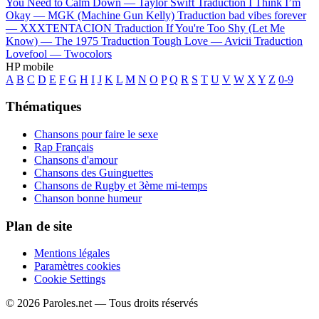
You Need to Calm Down —
Taylor Swift
Traduction I Think I’m
Okay —
MGK (Machine Gun Kelly)
Traduction bad vibes forever
—
XXXTENTACION
Traduction If You're Too Shy (Let Me
Know) —
The 1975
Traduction Tough Love —
Avicii
Traduction
Lovefool —
Twocolors
HP mobile
A
B
C
D
E
F
G
H
I
J
K
L
M
N
O
P
Q
R
S
T
U
V
W
X
Y
Z
0-9
Thématiques
Chansons pour faire le sexe
Rap Français
Chansons d'amour
Chansons des Guinguettes
Chansons de Rugby et 3ème mi-temps
Chanson bonne humeur
Plan de site
Mentions légales
Paramètres cookies
Cookie Settings
© 2026 Paroles.net — Tous droits réservés