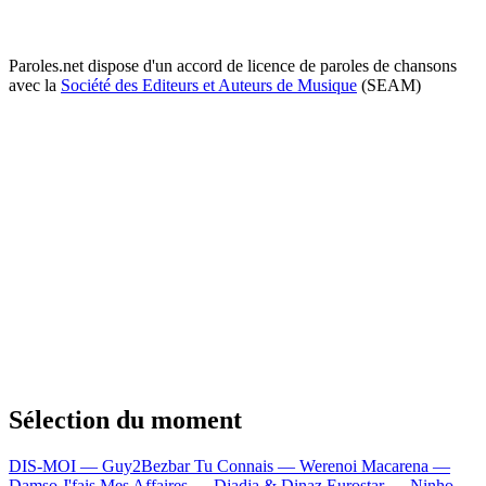
Paroles.net dispose d'un accord de licence de paroles de chansons
avec la
Société des Editeurs et Auteurs de Musique
(SEAM)
Sélection du moment
DIS-MOI — Guy2Bezbar
Tu Connais — Werenoi
Macarena —
Damso
J'fais Mes Affaires — Djadja & Dinaz
Eurostar — Ninho