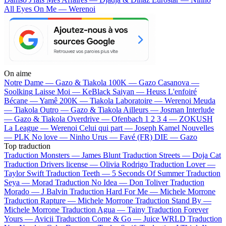
All Eyes On Me — Werenoi
On aime
Notre Dame —
Gazo & Tiakola
100K —
Gazo
Casanova —
Soolking
Laisse Moi —
KeBlack
Saiyan —
Heuss L'enfoiré
Bécane —
Yamê
200K —
Tiakola
Laboratoire —
Werenoi
Meuda
—
Tiakola
Outro —
Gazo & Tiakola
Ailleurs —
Josman
Interlude
—
Gazo & Tiakola
Overdrive —
Ofenbach
1 2 3 4 —
ZOKUSH
La League —
Werenoi
Celui qui part —
Joseph Kamel
Nouvelles
—
PLK
No love —
Ninho
Urus —
Favé (FR)
DIE —
Gazo
Top traduction
Traduction Monsters —
James Blunt
Traduction Streets —
Doja Cat
Traduction Drivers license —
Olivia Rodrigo
Traduction Lover —
Taylor Swift
Traduction Teeth —
5 Seconds Of Summer
Traduction
Seya —
Morad
Traduction No Idea —
Don Toliver
Traduction
Morado —
J Balvin
Traduction Hard For Me —
Michele Morrone
Traduction Rapture —
Michele Morrone
Traduction Stand By —
Michele Morrone
Traduction Agua —
Tainy
Traduction Forever
Yours —
Avicii
Traduction Come & Go —
Juice WRLD
Traduction