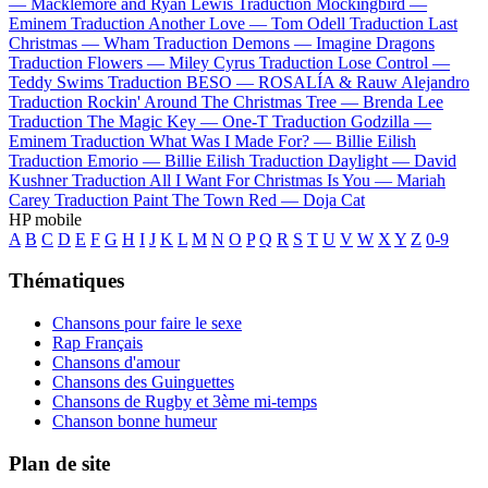
—
Macklemore and Ryan Lewis
Traduction Mockingbird —
Eminem
Traduction Another Love —
Tom Odell
Traduction Last
Christmas —
Wham
Traduction Demons —
Imagine Dragons
Traduction Flowers —
Miley Cyrus
Traduction Lose Control —
Teddy Swims
Traduction BESO —
ROSALÍA & Rauw Alejandro
Traduction Rockin' Around The Christmas Tree —
Brenda Lee
Traduction The Magic Key —
One-T
Traduction Godzilla —
Eminem
Traduction What Was I Made For? —
Billie Eilish
Traduction Emorio —
Billie Eilish
Traduction Daylight —
David
Kushner
Traduction All I Want For Christmas Is You —
Mariah
Carey
Traduction Paint The Town Red —
Doja Cat
HP mobile
A
B
C
D
E
F
G
H
I
J
K
L
M
N
O
P
Q
R
S
T
U
V
W
X
Y
Z
0-9
Thématiques
Chansons pour faire le sexe
Rap Français
Chansons d'amour
Chansons des Guinguettes
Chansons de Rugby et 3ème mi-temps
Chanson bonne humeur
Plan de site