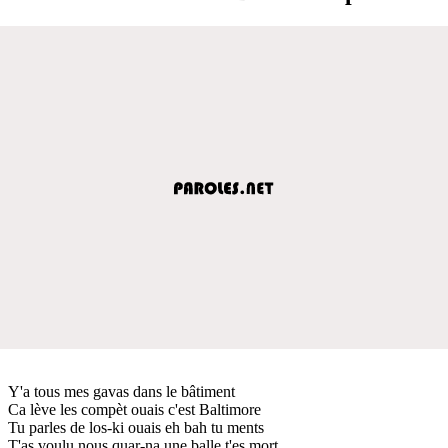
Y'a tous mes gavas dans le bâtiment
Ca lève les compèt ouais c'est Baltimore
Tu parles de los-ki ouais eh bah tu ments
T'as voulu nous quar-na une balle t'es mort