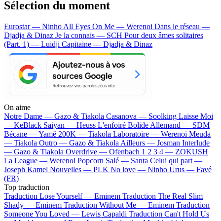
Sélection du moment
Eurostar — Ninho
All Eyes On Me — Werenoi
Dans le réseau —
Djadja & Dinaz
Je la connais — SCH
Pour deux âmes solitaires
(Part. 1) — Luidji
Capitaine — Djadja & Dinaz
On aime
Notre Dame —
Gazo & Tiakola
Casanova —
Soolking
Laisse Moi
—
KeBlack
Saiyan —
Heuss L'enfoiré
Bolide Allemand —
SDM
Bécane —
Yamê
200K —
Tiakola
Laboratoire —
Werenoi
Meuda
—
Tiakola
Outro —
Gazo & Tiakola
Ailleurs —
Josman
Interlude
—
Gazo & Tiakola
Overdrive —
Ofenbach
1 2 3 4 —
ZOKUSH
La League —
Werenoi
Popcorn Salé —
Santa
Celui qui part —
Joseph Kamel
Nouvelles —
PLK
No love —
Ninho
Urus —
Favé
(FR)
Top traduction
Traduction Lose Yourself —
Eminem
Traduction The Real Slim
Shady —
Eminem
Traduction Without Me —
Eminem
Traduction
Someone You Loved —
Lewis Capaldi
Traduction Can't Hold Us