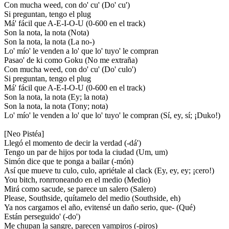
Con mucha weed, con do' cu' (Do' cu')
Si preguntan, tengo el plug
Má' fácil que A-E-I-O-U (0-600 en el track)
Son la nota, la nota (Nota)
Son la nota, la nota (La no-)
Lo' mío' le venden a lo' que lo' tuyo' le compran
Pasao' de ki como Goku (No me extraña)
Con mucha weed, con do' cu' (Do' culo')
Si preguntan, tengo el plug
Má' fácil que A-E-I-O-U (0-600 en el track)
Son la nota, la nota (Ey; la nota)
Son la nota, la nota (Tony; nota)
Lo' mío' le venden a lo' que lo' tuyo' le compran (Sí, ey, sí; ¡Duko!)
[Neo Pistéa]
Llegó el momento de decir la verdad (-dá')
Tengo un par de hijos por toda la ciudad (Um, um)
Simón dice que te ponga a bailar (-món)
Así que mueve tu culo, culo, apriétale al clack (Ey, ey, ey; ¡cero!)
You bitch, ronrroneando en el medio (Medio)
Mirá como sacude, se parece un salero (Salero)
Please, Southside, quítamelo del medio (Southside, eh)
Ya nos cargamos el año, evitensé un daño serio, que- (Qué)
Están perseguido' (-do')
Me chupan la sangre, parecen vampiros (-piros)