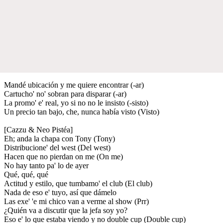
Mandé ubicación y me quiere encontrar (-ar)
Cartucho' no' sobran para disparar (-ar)
La promo' e' real, yo si no no le insisto (-sisto)
Un precio tan bajo, che, nunca había visto (Visto)
[Cazzu & Neo Pistéa]
Eh; anda la chapa con Tony (Tony)
Distribucione' del west (Del west)
Hacen que no pierdan on me (On me)
No hay tanto pa' lo de ayer
Qué, qué, qué
Actitud y estilo, que tumbamo' el club (El club)
Nada de eso e' tuyo, así que dámelo
Las exe' 'e mi chico van a verme al show (Prr)
¿Quién va a discutir que la jefa soy yo?
Eso e' lo que estaba viendo y no double cup (Double cup)