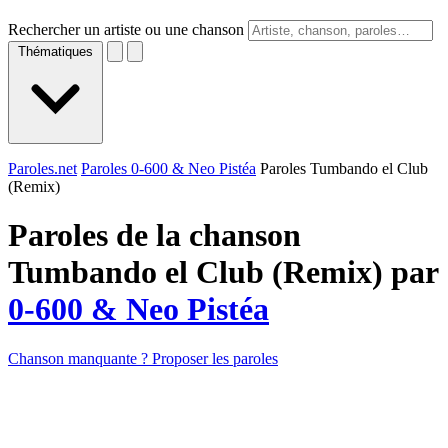
Rechercher un artiste ou une chanson
Thématiques
Paroles.net
Paroles 0-600 & Neo Pistéa
Paroles Tumbando el Club
(Remix)
Paroles de la chanson
Tumbando el Club (Remix) par
0-600 & Neo Pistéa
Chanson manquante ? Proposer les paroles