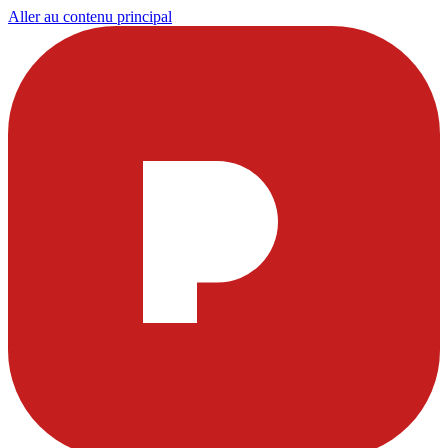
Aller au contenu principal