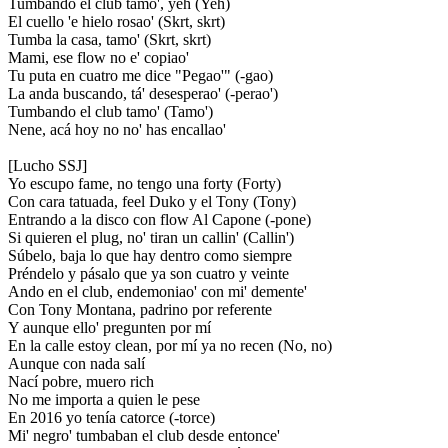
Tumbando el club tamo', yeh (Yeh)
El cuello 'e hielo rosao' (Skrt, skrt)
Tumba la casa, tamo' (Skrt, skrt)
Mami, ese flow no e' copiao'
Tu puta en cuatro me dice "Pegao'" (-gao)
La anda buscando, tá' desesperao' (-perao')
Tumbando el club tamo' (Tamo')
Nene, acá hoy no no' has encallao'
[Lucho SSJ]
Yo escupo fame, no tengo una forty (Forty)
Con cara tatuada, feel Duko y el Tony (Tony)
Entrando a la disco con flow Al Capone (-pone)
Si quieren el plug, no' tiran un callin' (Callin')
Súbelo, baja lo que hay dentro como siempre
Préndelo y pásalo que ya son cuatro y veinte
Ando en el club, endemoniao' con mi' demente'
Con Tony Montana, padrino por referente
Y aunque ello' pregunten por mí
En la calle estoy clean, por mí ya no recen (No, no)
Aunque con nada salí
Nací pobre, muero rich
No me importa a quien le pese
En 2016 yo tenía catorce (-torce)
Mi' negro' tumbaban el club desde entonce'