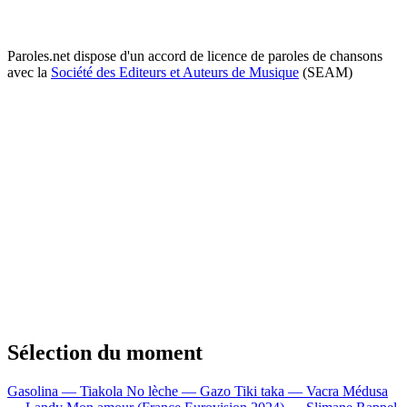
Paroles.net dispose d'un accord de licence de paroles de chansons
avec la
Société des Editeurs et Auteurs de Musique
(SEAM)
Sélection du moment
Gasolina — Tiakola
No lèche — Gazo
Tiki taka — Vacra
Médusa