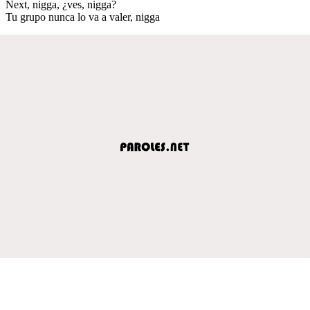
Next, nigga, ¿ves, nigga?
Tu grupo nunca lo va a valer, nigga