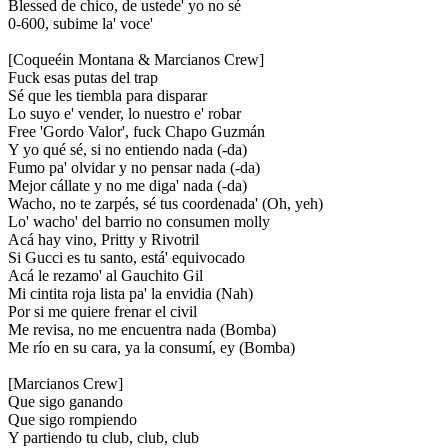
Blessed de chico, de ustede' yo no sé
0-600, subime la' voce'
[Coqueéin Montana & Marcianos Crew]
Fuck esas putas del trap
Sé que les tiembla para disparar
Lo suyo e' vender, lo nuestro e' robar
Free 'Gordo Valor', fuck Chapo Guzmán
Y yo qué sé, si no entiendo nada (-da)
Fumo pa' olvidar y no pensar nada (-da)
Mejor cállate y no me diga' nada (-da)
Wacho, no te zarpés, sé tus coordenada' (Oh, yeh)
Lo' wacho' del barrio no consumen molly
Acá hay vino, Pritty y Rivotril
Si Gucci es tu santo, está' equivocado
Acá le rezamo' al Gauchito Gil
Mi cintita roja lista pa' la envidia (Nah)
Por si me quiere frenar el civil
Me revisa, no me encuentra nada (Bomba)
Me río en su cara, ya la consumí, ey (Bomba)
[Marcianos Crew]
Que sigo ganando
Que sigo rompiendo
Y partiendo tu club, club, club