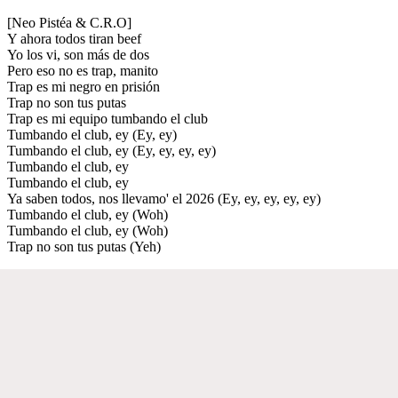
[Neo Pistéa & C.R.O]
Y ahora todos tiran beef
Yo los vi, son más de dos
Pero eso no es trap, manito
Trap es mi negro en prisión
Trap no son tus putas
Trap es mi equipo tumbando el club
Tumbando el club, ey (Ey, ey)
Tumbando el club, ey (Ey, ey, ey, ey)
Tumbando el club, ey
Tumbando el club, ey
Ya saben todos, nos llevamo' el 2026 (Ey, ey, ey, ey, ey)
Tumbando el club, ey (Woh)
Tumbando el club, ey (Woh)
Trap no son tus putas (Yeh)