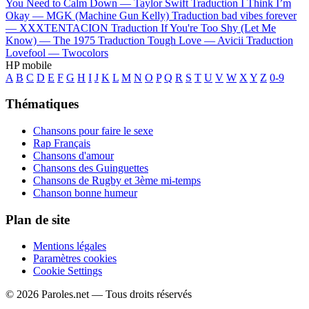
You Need to Calm Down —
Taylor Swift
Traduction I Think I’m
Okay —
MGK (Machine Gun Kelly)
Traduction bad vibes forever
—
XXXTENTACION
Traduction If You're Too Shy (Let Me
Know) —
The 1975
Traduction Tough Love —
Avicii
Traduction
Lovefool —
Twocolors
HP mobile
A
B
C
D
E
F
G
H
I
J
K
L
M
N
O
P
Q
R
S
T
U
V
W
X
Y
Z
0-9
Thématiques
Chansons pour faire le sexe
Rap Français
Chansons d'amour
Chansons des Guinguettes
Chansons de Rugby et 3ème mi-temps
Chanson bonne humeur
Plan de site
Mentions légales
Paramètres cookies
Cookie Settings
© 2026 Paroles.net — Tous droits réservés