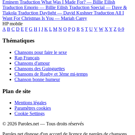
Eminem
Traduction What Was I Made For? —
Billie Eilish
Traduction Emorio —
Billie Eilish
Traduction Special —
Dave &
Tiakola
Traduction Daylight —
David Kushner
Traduction All I
Want For Christmas Is You —
Mariah Carey
HP mobile
A
B
C
D
E
F
G
H
I
J
K
L
M
N
O
P
Q
R
S
T
U
V
W
X
Y
Z
0-9
Thématiques
Chansons pour faire le sexe
Rap Français
Chansons d'amour
Chansons des Guinguettes
Chansons de Rugby et 3ème mi-temps
Chanson bonne humeur
Plan de site
Mentions légales
Paramètres cookies
Cookie Settings
© 2026 Paroles.net — Tous droits réservés
Paroles.net dispose d'un accord de licence de paroles de chansons