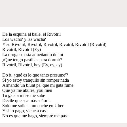
De la esquina al baile, el Rivotril
Los wacho' y las wacha'
Y su Rivotril, Rivotril, Rivotril, Rivotril, Rivotril (Rivotril)
Rivotril, Rivotril (Ey)
La droga se está adueñando de mí
¿Que tengo pastillas para dormir?
Rivotril, Rivotril, hey (Ey, ey, ey)
Do it, ¿qué es lo que tanto presume'?
Si yo estoy tranquilo sin romper nada
Armando un blunt pa' que mi gata fume
Que ya me aburre, you men
Tu gata a mí se me sube
Decile que sea más señorita
Solo me solicita un coche en Uber
Y si lo pago, viene a casa
No es que me hago, siempre me pasa