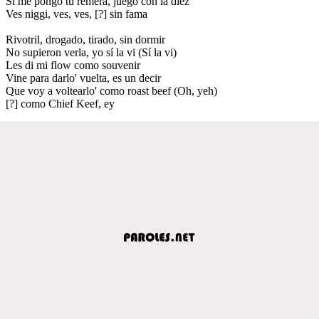
Si me pongo tu remera, juego con la diez
Ves niggi, ves, ves, [?] sin fama
Rivotril, drogado, tirado, sin dormir
No supieron verla, yo sí la vi (Sí la vi)
Les di mi flow como souvenir
Vine para darlo' vuelta, es un decir
Que voy a voltearlo' como roast beef (Oh, yeh)
[?] como Chief Keef, ey