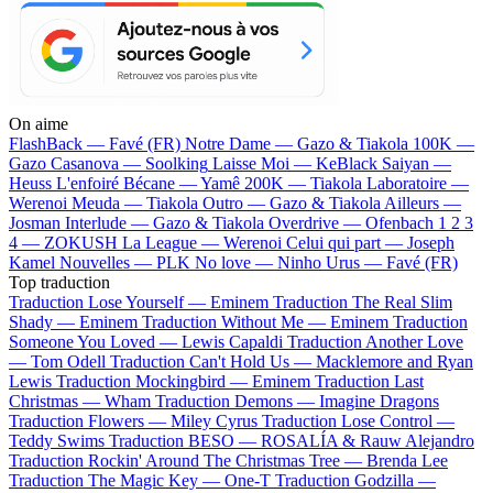
On aime
FlashBack —
Favé (FR)
Notre Dame —
Gazo & Tiakola
100K —
Gazo
Casanova —
Soolking
Laisse Moi —
KeBlack
Saiyan —
Heuss L'enfoiré
Bécane —
Yamê
200K —
Tiakola
Laboratoire —
Werenoi
Meuda —
Tiakola
Outro —
Gazo & Tiakola
Ailleurs —
Josman
Interlude —
Gazo & Tiakola
Overdrive —
Ofenbach
1 2 3
4 —
ZOKUSH
La League —
Werenoi
Celui qui part —
Joseph
Kamel
Nouvelles —
PLK
No love —
Ninho
Urus —
Favé (FR)
Top traduction
Traduction Lose Yourself —
Eminem
Traduction The Real Slim
Shady —
Eminem
Traduction Without Me —
Eminem
Traduction
Someone You Loved —
Lewis Capaldi
Traduction Another Love
—
Tom Odell
Traduction Can't Hold Us —
Macklemore and Ryan
Lewis
Traduction Mockingbird —
Eminem
Traduction Last
Christmas —
Wham
Traduction Demons —
Imagine Dragons
Traduction Flowers —
Miley Cyrus
Traduction Lose Control —
Teddy Swims
Traduction BESO —
ROSALÍA & Rauw Alejandro
Traduction Rockin' Around The Christmas Tree —
Brenda Lee
Traduction The Magic Key —
One-T
Traduction Godzilla —