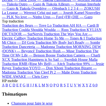
—
Tiakola
Outro —
Gazo & Tiakola
Ailleurs —
Josman
Interlude
—
Gazo & Tiakola
Overdrive —
Ofenbach
1 2 3 4 —
ZOKUSH
La League —
Werenoi
Celui qui part —
Joseph Kamel
Nouvelles
—
PLK
No love —
Ninho
Urus —
Favé (FR)
DIE —
Gazo
Top traduction
Traduction des fleurs —
Tove Lo
Traduction AH HA —
Cardi B
Traduction Coulda Shoulda Woulda —
Russ
Traduction KYLIAN
DICTADOR —
SurNervis
Traduction The Way You Are —
Electric Callboy
Traduction Home To Me —
Tones & I
Traduction
Mi Chico —
DJ Goja
Traduction My Body Isn't Ready —
Sombr
Traduction Danceteria —
Madonna
Traduction MORNING DEW
(DONK) —
Beyoncé
Traduction Hush —
Muse
Traduction The
Time Of My Life —
Benson Boone
Traduction Camera —
Charli
XCX
Traduction Happiness is So Sad —
Swedish House Mafia
Traduction RMB (Ring My Bell) —
Aitch
Traduction 99% —
Jessie
Reyez
Traduction YOYO —
Don Xhoni
Traduction Bizarre —
Madonna
Traduction Van Cleef Pt 2 —
Malie Donn
Traduction
WIDE AWAKE —
Chris Grey
HP mobile
A
B
C
D
E
F
G
H
I
J
K
L
M
N
O
P
Q
R
S
T
U
V
W
X
Y
Z
0-9
Thématiques
Chansons pour faire le sexe