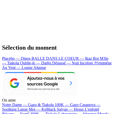
Sélection du moment
Placebo — Dinos
BALLE DANS LE COEUR — Ikaz Boi
M3lo
— Tiakola
Oublie-le — Dadju
Dépassé — Nuit Incolore
J't'emmène
Au Vent — Louise Attaque
On aime
Notre Dame —
Gazo & Tiakola
100K —
Gazo
Casanova —
Soolking
Laisse Moi —
KeBlack
Saiyan —
Heuss L'enfoiré
Bécane —
Yamê
200K —
Tiakola
Laboratoire —
Werenoi
Meuda