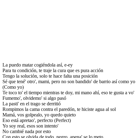
La puedo matar cogiéndola así, e-ey
Para tu condición, te traje la cura que es pura acción
Tengo la solución, solo te hace falta una posición
Sé que tené' otro', mami, pero no son bandido' de barrio así como yo
(Como yo)
Te toco to' el tiempo mientras te doy, mi mano ahí, eso te gusta a vo'
Fumemo', olvidemo' si algo pasó
La pasti' en el trago se derritió
Rompimos la cama contra el paredón, te hiciste agua al sol
Mamá, vos golpealo, yo quedo quieto
Eso está apretao', perfecto (Perfect)
Yo soy real, esos son intento'
No cambié nada por esto
Con esto se olvida de todo, negro, apena' se lo meto