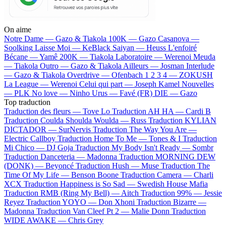
On aime
Notre Dame —
Gazo & Tiakola
100K —
Gazo
Casanova —
Soolking
Laisse Moi —
KeBlack
Saiyan —
Heuss L'enfoiré
Bécane —
Yamê
200K —
Tiakola
Laboratoire —
Werenoi
Meuda
—
Tiakola
Outro —
Gazo & Tiakola
Ailleurs —
Josman
Interlude
—
Gazo & Tiakola
Overdrive —
Ofenbach
1 2 3 4 —
ZOKUSH
La League —
Werenoi
Celui qui part —
Joseph Kamel
Nouvelles
—
PLK
No love —
Ninho
Urus —
Favé (FR)
DIE —
Gazo
Top traduction
Traduction des fleurs —
Tove Lo
Traduction AH HA —
Cardi B
Traduction Coulda Shoulda Woulda —
Russ
Traduction KYLIAN
DICTADOR —
SurNervis
Traduction The Way You Are —
Electric Callboy
Traduction Home To Me —
Tones & I
Traduction
Mi Chico —
DJ Goja
Traduction My Body Isn't Ready —
Sombr
Traduction Danceteria —
Madonna
Traduction MORNING DEW
(DONK) —
Beyoncé
Traduction Hush —
Muse
Traduction The
Time Of My Life —
Benson Boone
Traduction Camera —
Charli
XCX
Traduction Happiness is So Sad —
Swedish House Mafia
Traduction RMB (Ring My Bell) —
Aitch
Traduction 99% —
Jessie
Reyez
Traduction YOYO —
Don Xhoni
Traduction Bizarre —
Madonna
Traduction Van Cleef Pt 2 —
Malie Donn
Traduction
WIDE AWAKE —
Chris Grey