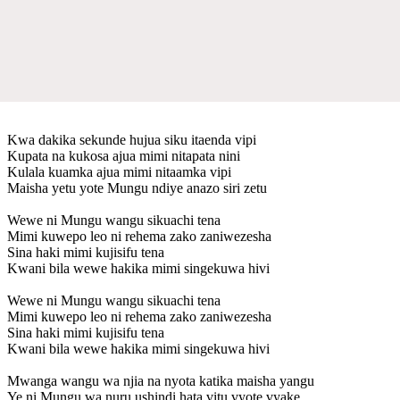
Kwa dakika sekunde hujua siku itaenda vipi
Kupata na kukosa ajua mimi nitapata nini
Kulala kuamka ajua mimi nitaamka vipi
Maisha yetu yote Mungu ndiye anazo siri zetu
Wewe ni Mungu wangu sikuachi tena
Mimi kuwepo leo ni rehema zako zaniwezesha
Sina haki mimi kujisifu tena
Kwani bila wewe hakika mimi singekuwa hivi
Wewe ni Mungu wangu sikuachi tena
Mimi kuwepo leo ni rehema zako zaniwezesha
Sina haki mimi kujisifu tena
Kwani bila wewe hakika mimi singekuwa hivi
Mwanga wangu wa njia na nyota katika maisha yangu
Ye ni Mungu wa nuru ushindi hata vitu vyote vyake