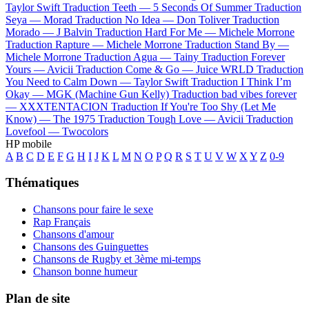
Taylor Swift
Traduction Teeth —
5 Seconds Of Summer
Traduction
Seya —
Morad
Traduction No Idea —
Don Toliver
Traduction
Morado —
J Balvin
Traduction Hard For Me —
Michele Morrone
Traduction Rapture —
Michele Morrone
Traduction Stand By —
Michele Morrone
Traduction Agua —
Tainy
Traduction Forever
Yours —
Avicii
Traduction Come & Go —
Juice WRLD
Traduction
You Need to Calm Down —
Taylor Swift
Traduction I Think I’m
Okay —
MGK (Machine Gun Kelly)
Traduction bad vibes forever
—
XXXTENTACION
Traduction If You're Too Shy (Let Me
Know) —
The 1975
Traduction Tough Love —
Avicii
Traduction
Lovefool —
Twocolors
HP mobile
A
B
C
D
E
F
G
H
I
J
K
L
M
N
O
P
Q
R
S
T
U
V
W
X
Y
Z
0-9
Thématiques
Chansons pour faire le sexe
Rap Français
Chansons d'amour
Chansons des Guinguettes
Chansons de Rugby et 3ème mi-temps
Chanson bonne humeur
Plan de site