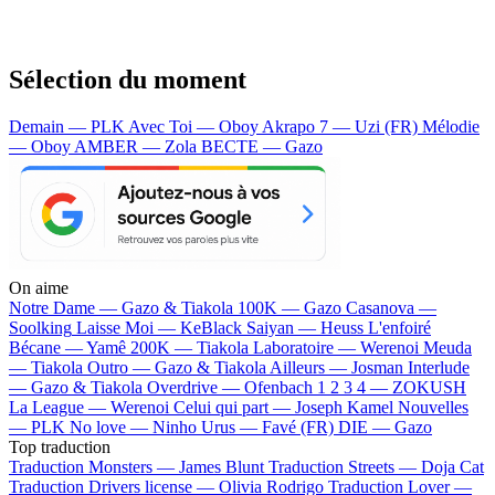
Sélection du moment
Demain — PLK
Avec Toi — Oboy
Akrapo 7 — Uzi (FR)
Mélodie
— Oboy
AMBER — Zola
BECTE — Gazo
On aime
Notre Dame —
Gazo & Tiakola
100K —
Gazo
Casanova —
Soolking
Laisse Moi —
KeBlack
Saiyan —
Heuss L'enfoiré
Bécane —
Yamê
200K —
Tiakola
Laboratoire —
Werenoi
Meuda
—
Tiakola
Outro —
Gazo & Tiakola
Ailleurs —
Josman
Interlude
—
Gazo & Tiakola
Overdrive —
Ofenbach
1 2 3 4 —
ZOKUSH
La League —
Werenoi
Celui qui part —
Joseph Kamel
Nouvelles
—
PLK
No love —
Ninho
Urus —
Favé (FR)
DIE —
Gazo
Top traduction
Traduction Monsters —
James Blunt
Traduction Streets —
Doja Cat
Traduction Drivers license —
Olivia Rodrigo
Traduction Lover —