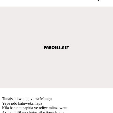
Tunaishi kwa nguvu za Mungu
Yeye ndo katuweka hapa
Kila hatua tunapitia ye ndiye mlinzi wetu
Asubuhi ifikapo hujua siku itaenda vipi