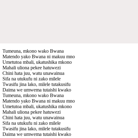
Tumeuna, mkono wako Bwana
Matendo yako Bwana ni makuu mno
Umetutoa mbali, ukatushika mkono
Mahali uliona pekee hatuwezi
Chini hata juu, watu unawainua
Sifa na utukufu ni zako milele
Twasifu jina lako, milele tutakusifu
Daima we umwema tutaishi kwako
Tumeuna, mkono wako Bwana
Matendo yako Bwana ni makuu mno
Umetutoa mbali, ukatushika mkono
Mahali uliona pekee hatuwezi
Chini hata juu, watu unawainua
Sifa na utukufu ni zako milele
Twasifu jina lako, milele tutakusifu
Daima we umwema tutaishi kwako