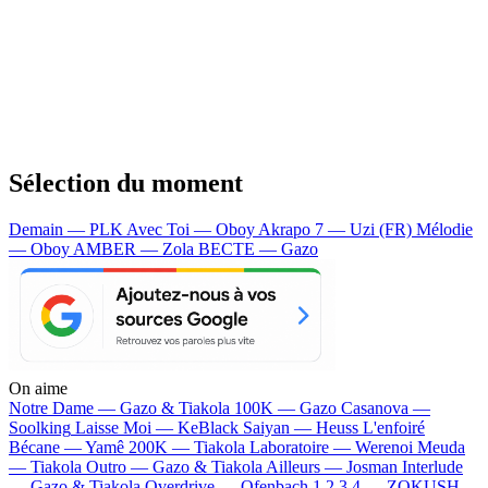
Sélection du moment
Demain — PLK
Avec Toi — Oboy
Akrapo 7 — Uzi (FR)
Mélodie
— Oboy
AMBER — Zola
BECTE — Gazo
On aime
Notre Dame —
Gazo & Tiakola
100K —
Gazo
Casanova —
Soolking
Laisse Moi —
KeBlack
Saiyan —
Heuss L'enfoiré
Bécane —
Yamê
200K —
Tiakola
Laboratoire —
Werenoi
Meuda
—
Tiakola
Outro —
Gazo & Tiakola
Ailleurs —
Josman
Interlude
—
Gazo & Tiakola
Overdrive —
Ofenbach
1 2 3 4 —
ZOKUSH