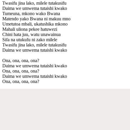
Twasifu jina lako, milele tutakusifu
Daima we umwema tutaishi kwako
Tumeuna, mkono wako Bwana
Matendo yako Bwana ni makuu mno
Umetutoa mbali, ukatushika mkono
Mahali uliona pekee hatuwezi
Chini hata juu, watu unawainua
Sifa na utukufu ni zako milele
Twasifu jina lako, milele tutakusifu
Daima we umwema tutaishi kwako
Ona, ona, ona, ona?
Daima we umwema tutaishi kwako
Ona, ona, ona, ona?
Daima we umwema tutaishi kwako
Ona, ona, ona, ona?