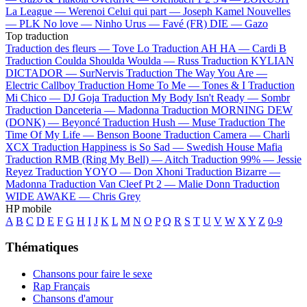
La League —
Werenoi
Celui qui part —
Joseph Kamel
Nouvelles
—
PLK
No love —
Ninho
Urus —
Favé (FR)
DIE —
Gazo
Top traduction
Traduction des fleurs —
Tove Lo
Traduction AH HA —
Cardi B
Traduction Coulda Shoulda Woulda —
Russ
Traduction KYLIAN
DICTADOR —
SurNervis
Traduction The Way You Are —
Electric Callboy
Traduction Home To Me —
Tones & I
Traduction
Mi Chico —
DJ Goja
Traduction My Body Isn't Ready —
Sombr
Traduction Danceteria —
Madonna
Traduction MORNING DEW
(DONK) —
Beyoncé
Traduction Hush —
Muse
Traduction The
Time Of My Life —
Benson Boone
Traduction Camera —
Charli
XCX
Traduction Happiness is So Sad —
Swedish House Mafia
Traduction RMB (Ring My Bell) —
Aitch
Traduction 99% —
Jessie
Reyez
Traduction YOYO —
Don Xhoni
Traduction Bizarre —
Madonna
Traduction Van Cleef Pt 2 —
Malie Donn
Traduction
WIDE AWAKE —
Chris Grey
HP mobile
A
B
C
D
E
F
G
H
I
J
K
L
M
N
O
P
Q
R
S
T
U
V
W
X
Y
Z
0-9
Thématiques
Chansons pour faire le sexe
Rap Français
Chansons d'amour