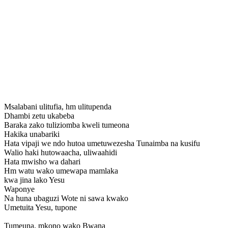
Msalabani ulitufia, hm ulitupenda
Dhambi zetu ukabeba
Baraka zako tuliziomba kweli tumeona
Hakika unabariki
Hata vipaji we ndo hutoa umetuwezesha Tunaimba na kusifu
Walio haki hutowaacha, uliwaahidi
Hata mwisho wa dahari
Hm watu wako umewapa mamlaka
kwa jina lako Yesu
Waponye
Na huna ubaguzi Wote ni sawa kwako
Umetuita Yesu, tupone
Tumeuna, mkono wako Bwana