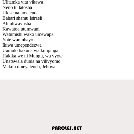
Ulitamka vitu vikawa
Neno tu latosha
Ukisema umetenda
Bahari shamu Isiraeli
Ah uliwavusha
Kawatoa utumwani
Watumishi wako umewapa
Yote waombayo
Ikiwa umependezwa
Uamulo hakuna wa kulipinga
Hakika we ni Mungu, wa vyote
Unatawala dunia na vilivyomo
Makuu umeyatenda, Jehova