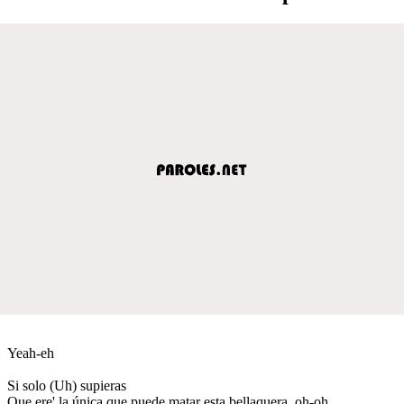
Yeah-eh
Si solo (Uh) supieras
Que ere' la única que puede matar esta bellaquera, oh-oh