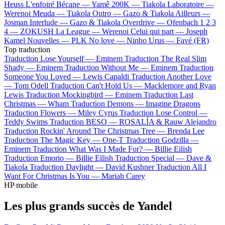
Heuss L'enfoiré
Bécane —
Yamê
200K —
Tiakola
Laboratoire —
Werenoi
Meuda —
Tiakola
Outro —
Gazo & Tiakola
Ailleurs —
Josman
Interlude —
Gazo & Tiakola
Overdrive —
Ofenbach
1 2 3
4 —
ZOKUSH
La League —
Werenoi
Celui qui part —
Joseph
Kamel
Nouvelles —
PLK
No love —
Ninho
Urus —
Favé (FR)
Top traduction
Traduction Lose Yourself —
Eminem
Traduction The Real Slim
Shady —
Eminem
Traduction Without Me —
Eminem
Traduction
Someone You Loved —
Lewis Capaldi
Traduction Another Love
—
Tom Odell
Traduction Can't Hold Us —
Macklemore and Ryan
Lewis
Traduction Mockingbird —
Eminem
Traduction Last
Christmas —
Wham
Traduction Demons —
Imagine Dragons
Traduction Flowers —
Miley Cyrus
Traduction Lose Control —
Teddy Swims
Traduction BESO —
ROSALÍA & Rauw Alejandro
Traduction Rockin' Around The Christmas Tree —
Brenda Lee
Traduction The Magic Key —
One-T
Traduction Godzilla —
Eminem
Traduction What Was I Made For? —
Billie Eilish
Traduction Emorio —
Billie Eilish
Traduction Special —
Dave &
Tiakola
Traduction Daylight —
David Kushner
Traduction All I
Want For Christmas Is You —
Mariah Carey
HP mobile
Les plus grands succès de Yandel