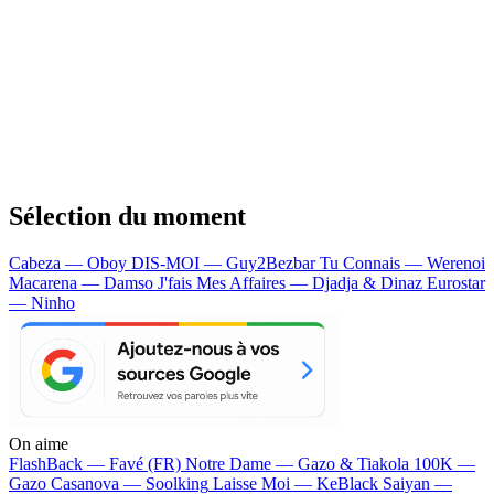
Sélection du moment
Cabeza — Oboy
DIS-MOI — Guy2Bezbar
Tu Connais — Werenoi
Macarena — Damso
J'fais Mes Affaires — Djadja & Dinaz
Eurostar
— Ninho
On aime
FlashBack —
Favé (FR)
Notre Dame —
Gazo & Tiakola
100K —
Gazo
Casanova —
Soolking
Laisse Moi —
KeBlack
Saiyan —