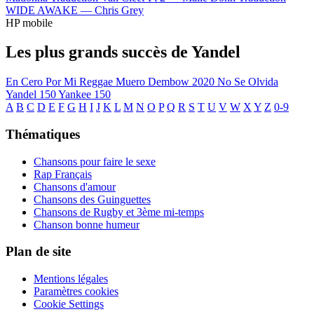
WIDE AWAKE —
Chris Grey
HP mobile
Les plus grands succès de Yandel
En Cero
Por Mi Reggae Muero
Dembow 2020
No Se Olvida
Yandel 150
Yankee 150
A
B
C
D
E
F
G
H
I
J
K
L
M
N
O
P
Q
R
S
T
U
V
W
X
Y
Z
0-9
Thématiques
Chansons pour faire le sexe
Rap Français
Chansons d'amour
Chansons des Guinguettes
Chansons de Rugby et 3ème mi-temps
Chanson bonne humeur
Plan de site
Mentions légales
Paramètres cookies
Cookie Settings