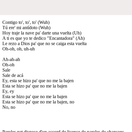
Contigo to', to', to' (Wuh)
Tú ere' mi antídoto (Wuh)
Hoy traje la nave pa' darte una vuelta (Uh)
A ti es que yo te dedico "Encantadora" (Ah)
Le rezo a Dios pa' que no se caiga esta vuelta
Oh-oh, oh, uh-uh
Ah-ah-ah
Oh-oh
Sale
Sale de acá
Ey, esta se hizo pa' que no me la bajen
Esta se hizo pa' que no me la bajen
Ey, ey
Esta se hizo pa' que no me la bajen
Esta se hizo pa' que no me la bajen, no
No, no
Paroles.net dispose d'un accord de licence de paroles de chansons