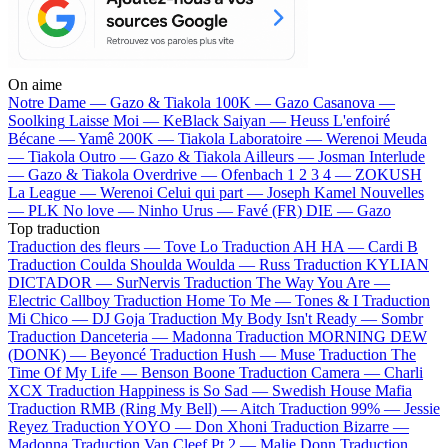
On aime
Notre Dame —
Gazo & Tiakola
100K —
Gazo
Casanova —
Soolking
Laisse Moi —
KeBlack
Saiyan —
Heuss L'enfoiré
Bécane —
Yamê
200K —
Tiakola
Laboratoire —
Werenoi
Meuda
—
Tiakola
Outro —
Gazo & Tiakola
Ailleurs —
Josman
Interlude
—
Gazo & Tiakola
Overdrive —
Ofenbach
1 2 3 4 —
ZOKUSH
La League —
Werenoi
Celui qui part —
Joseph Kamel
Nouvelles
—
PLK
No love —
Ninho
Urus —
Favé (FR)
DIE —
Gazo
Top traduction
Traduction des fleurs —
Tove Lo
Traduction AH HA —
Cardi B
Traduction Coulda Shoulda Woulda —
Russ
Traduction KYLIAN
DICTADOR —
SurNervis
Traduction The Way You Are —
Electric Callboy
Traduction Home To Me —
Tones & I
Traduction
Mi Chico —
DJ Goja
Traduction My Body Isn't Ready —
Sombr
Traduction Danceteria —
Madonna
Traduction MORNING DEW
(DONK) —
Beyoncé
Traduction Hush —
Muse
Traduction The
Time Of My Life —
Benson Boone
Traduction Camera —
Charli
XCX
Traduction Happiness is So Sad —
Swedish House Mafia
Traduction RMB (Ring My Bell) —
Aitch
Traduction 99% —
Jessie
Reyez
Traduction YOYO —
Don Xhoni
Traduction Bizarre —
Madonna
Traduction Van Cleef Pt 2 —
Malie Donn
Traduction