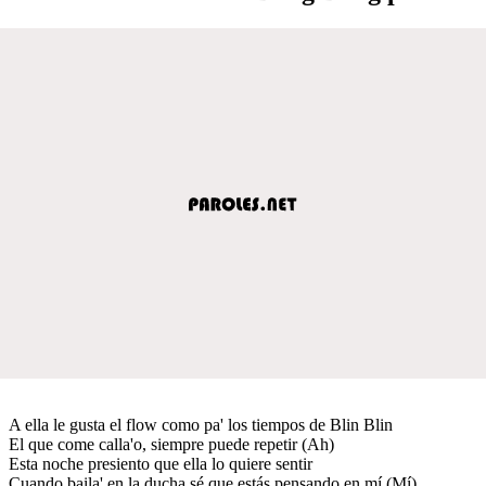
A ella le gusta el flow como pa' los tiempos de Blin Blin
El que come calla'o, siempre puede repetir (Ah)
Esta noche presiento que ella lo quiere sentir
Cuando baila' en la ducha sé que estás pensando en mí (Mí)