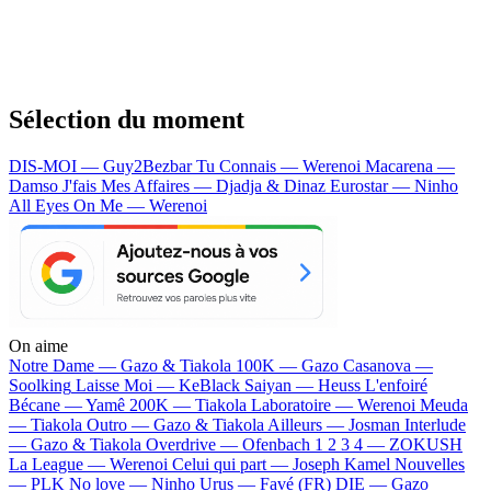
Sélection du moment
DIS-MOI — Guy2Bezbar
Tu Connais — Werenoi
Macarena —
Damso
J'fais Mes Affaires — Djadja & Dinaz
Eurostar — Ninho
All Eyes On Me — Werenoi
On aime
Notre Dame —
Gazo & Tiakola
100K —
Gazo
Casanova —
Soolking
Laisse Moi —
KeBlack
Saiyan —
Heuss L'enfoiré
Bécane —
Yamê
200K —
Tiakola
Laboratoire —
Werenoi
Meuda
—
Tiakola
Outro —
Gazo & Tiakola
Ailleurs —
Josman
Interlude
—
Gazo & Tiakola
Overdrive —
Ofenbach
1 2 3 4 —
ZOKUSH
La League —
Werenoi
Celui qui part —
Joseph Kamel
Nouvelles
—
PLK
No love —
Ninho
Urus —
Favé (FR)
DIE —
Gazo