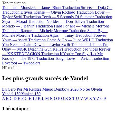
Top traduction
Traduction Monsters —
James Blunt
Traduction Streets —
Doja Cat
Traduction Drivers license —
Olivia Rodrigo
Traduction Lover —
Taylor Swift
Traduction Teeth —
5 Seconds Of Summer
Traduction
Seya —
Morad
Traduction No Idea —
Don Toliver
Traduction
Morado —
J Balvin
Traduction Hard For Me —
Michele Morrone
Traduction Rapture —
Michele Morrone
Traduction Stand By —
Michele Morrone
Traduction Agua —
Tainy
Traduction Forever
Yours —
Avicii
Traduction Come & Go —
Juice WRLD
Traduction
You Need to Calm Down —
Taylor Swift
Traduction I Think I’m
Okay —
MGK (Machine Gun Kelly)
Traduction bad vibes forever
—
XXXTENTACION
Traduction If You're Too Shy (Let Me
Know) —
The 1975
Traduction Tough Love —
Avicii
Traduction
Lovefool —
Twocolors
HP mobile
Les plus grands succès de Yandel
En Cero
Por Mi Reggae Muero
Dembow 2020
No Se Olvida
Yandel 150
Yankee 150
A
B
C
D
E
F
G
H
I
J
K
L
M
N
O
P
Q
R
S
T
U
V
W
X
Y
Z
0-9
Thématiques