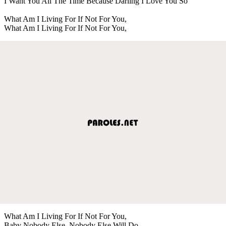
I Want You All The Time Because Darling I Love You So
What Am I Living For If Not For You,
What Am I Living For If Not For You,
What Am I Living For If Not For You,
Baby Nobody Else, Nobody Else Will Do