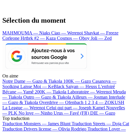
Sélection du moment
MAHMOUMA — Niaks
Ciao — Werenoi
Shavkat — Freeze
Corleone
Hrtbrk #2 — Kaza
Cosmos — Oboy
Joli — Zed
On aime
Notre Dame —
Gazo & Tiakola
100K —
Gazo
Casanova —
Soolking
Laisse Moi —
KeBlack
Saiyan —
Heuss L'enfoiré
Bécane —
Yamê
200K —
Tiakola
Laboratoire —
Werenoi
Meuda
—
Tiakola
Outro —
Gazo & Tiakola
Ailleurs —
Josman
Interlude
—
Gazo & Tiakola
Overdrive —
Ofenbach
1 2 3 4 —
ZOKUSH
La League —
Werenoi
Celui qui part —
Joseph Kamel
Nouvelles
—
PLK
No love —
Ninho
Urus —
Favé (FR)
DIE —
Gazo
Top traduction
Traduction Monsters —
James Blunt
Traduction Streets —
Doja Cat
Traduction Drivers license —
Olivia Rodrigo
Traduction Lover —