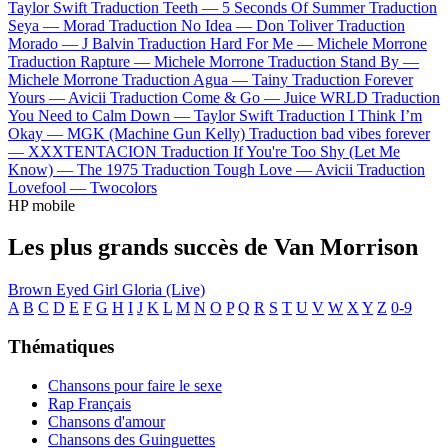
Taylor Swift
Traduction Teeth —
5 Seconds Of Summer
Traduction
Seya —
Morad
Traduction No Idea —
Don Toliver
Traduction
Morado —
J Balvin
Traduction Hard For Me —
Michele Morrone
Traduction Rapture —
Michele Morrone
Traduction Stand By —
Michele Morrone
Traduction Agua —
Tainy
Traduction Forever
Yours —
Avicii
Traduction Come & Go —
Juice WRLD
Traduction
You Need to Calm Down —
Taylor Swift
Traduction I Think I’m
Okay —
MGK (Machine Gun Kelly)
Traduction bad vibes forever
—
XXXTENTACION
Traduction If You're Too Shy (Let Me
Know) —
The 1975
Traduction Tough Love —
Avicii
Traduction
Lovefool —
Twocolors
HP mobile
Les plus grands succès de Van Morrison
Brown Eyed Girl
Gloria (Live)
A
B
C
D
E
F
G
H
I
J
K
L
M
N
O
P
Q
R
S
T
U
V
W
X
Y
Z
0-9
Thématiques
Chansons pour faire le sexe
Rap Français
Chansons d'amour
Chansons des Guinguettes