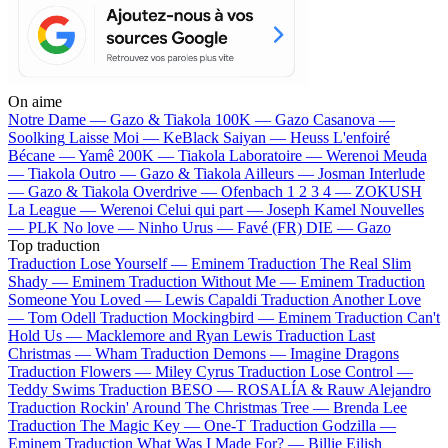
On aime
Notre Dame —
Gazo & Tiakola
100K —
Gazo
Casanova —
Soolking
Laisse Moi —
KeBlack
Saiyan —
Heuss L'enfoiré
Bécane —
Yamê
200K —
Tiakola
Laboratoire —
Werenoi
Meuda
—
Tiakola
Outro —
Gazo & Tiakola
Ailleurs —
Josman
Interlude
—
Gazo & Tiakola
Overdrive —
Ofenbach
1 2 3 4 —
ZOKUSH
La League —
Werenoi
Celui qui part —
Joseph Kamel
Nouvelles
—
PLK
No love —
Ninho
Urus —
Favé (FR)
DIE —
Gazo
Top traduction
Traduction Lose Yourself —
Eminem
Traduction The Real Slim
Shady —
Eminem
Traduction Without Me —
Eminem
Traduction
Someone You Loved —
Lewis Capaldi
Traduction Another Love
—
Tom Odell
Traduction Mockingbird —
Eminem
Traduction Can't
Hold Us —
Macklemore and Ryan Lewis
Traduction Last
Christmas —
Wham
Traduction Demons —
Imagine Dragons
Traduction Flowers —
Miley Cyrus
Traduction Lose Control —
Teddy Swims
Traduction BESO —
ROSALÍA & Rauw Alejandro
Traduction Rockin' Around The Christmas Tree —
Brenda Lee
Traduction The Magic Key —
One-T
Traduction Godzilla —
Eminem
Traduction What Was I Made For? —
Billie Eilish