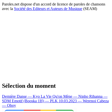
Paroles.net dispose d'un accord de licence de paroles de chansons
avec la
Société des Editeurs et Auteurs de Musique
(SEAM)
Sélection du moment
Dernière Danse — Kyo
La Vie Qu'on Mène — Ninho
Rihanna —
SDM
Emotif (Booska 1H) — PLK
10.03.2023 — Werenoi
Cabeza
— Oboy