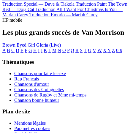
Traduction Special —
Dave & Tiakola
Traduction Paint The Town
Red —
Doja Cat
Traduction All I Want For Christmas Is You —
Mariah Carey
Traduction Emorio —
Mariah Carey
HP mobile
Les plus grands succès de Van Morrison
Brown Eyed Girl
Gloria (Live)
A
B
C
D
E
F
G
H
I
J
K
L
M
N
O
P
Q
R
S
T
U
V
W
X
Y
Z
0-9
Thématiques
Chansons pour faire le sexe
Rap Français
Chansons d'amour
Chansons des Guinguettes
Chansons de Rugby et 3ème mi-temps
Chanson bonne humeur
Plan de site
Mentions légales
Paramètres cookies