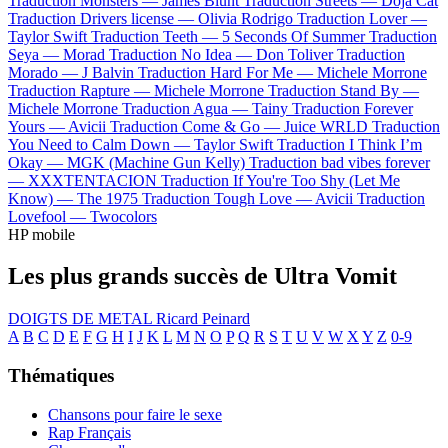
Traduction Monsters —
James Blunt
Traduction Streets —
Doja Cat
Traduction Drivers license —
Olivia Rodrigo
Traduction Lover —
Taylor Swift
Traduction Teeth —
5 Seconds Of Summer
Traduction
Seya —
Morad
Traduction No Idea —
Don Toliver
Traduction
Morado —
J Balvin
Traduction Hard For Me —
Michele Morrone
Traduction Rapture —
Michele Morrone
Traduction Stand By —
Michele Morrone
Traduction Agua —
Tainy
Traduction Forever
Yours —
Avicii
Traduction Come & Go —
Juice WRLD
Traduction
You Need to Calm Down —
Taylor Swift
Traduction I Think I’m
Okay —
MGK (Machine Gun Kelly)
Traduction bad vibes forever
—
XXXTENTACION
Traduction If You're Too Shy (Let Me
Know) —
The 1975
Traduction Tough Love —
Avicii
Traduction
Lovefool —
Twocolors
HP mobile
Les plus grands succès de Ultra Vomit
DOIGTS DE METAL
Ricard Peinard
A
B
C
D
E
F
G
H
I
J
K
L
M
N
O
P
Q
R
S
T
U
V
W
X
Y
Z
0-9
Thématiques
Chansons pour faire le sexe
Rap Français