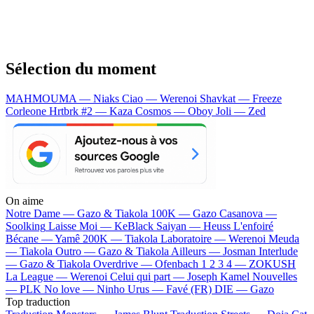
Sélection du moment
MAHMOUMA — Niaks
Ciao — Werenoi
Shavkat — Freeze
Corleone
Hrtbrk #2 — Kaza
Cosmos — Oboy
Joli — Zed
On aime
Notre Dame —
Gazo & Tiakola
100K —
Gazo
Casanova —
Soolking
Laisse Moi —
KeBlack
Saiyan —
Heuss L'enfoiré
Bécane —
Yamê
200K —
Tiakola
Laboratoire —
Werenoi
Meuda
—
Tiakola
Outro —
Gazo & Tiakola
Ailleurs —
Josman
Interlude
—
Gazo & Tiakola
Overdrive —
Ofenbach
1 2 3 4 —
ZOKUSH
La League —
Werenoi
Celui qui part —
Joseph Kamel
Nouvelles
—
PLK
No love —
Ninho
Urus —
Favé (FR)
DIE —
Gazo
Top traduction