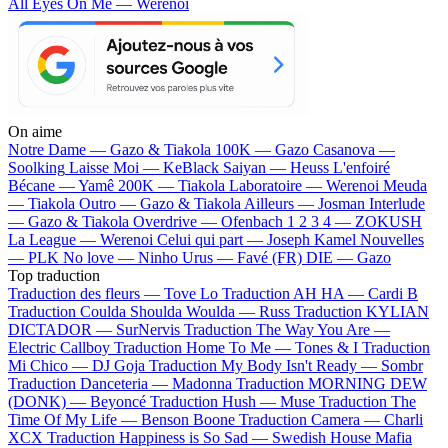
All Eyes On Me — Werenoi
On aime
Notre Dame —
Gazo & Tiakola
100K —
Gazo
Casanova —
Soolking
Laisse Moi —
KeBlack
Saiyan —
Heuss L'enfoiré
Bécane —
Yamê
200K —
Tiakola
Laboratoire —
Werenoi
Meuda
—
Tiakola
Outro —
Gazo & Tiakola
Ailleurs —
Josman
Interlude
—
Gazo & Tiakola
Overdrive —
Ofenbach
1 2 3 4 —
ZOKUSH
La League —
Werenoi
Celui qui part —
Joseph Kamel
Nouvelles
—
PLK
No love —
Ninho
Urus —
Favé (FR)
DIE —
Gazo
Top traduction
Traduction des fleurs —
Tove Lo
Traduction AH HA —
Cardi B
Traduction Coulda Shoulda Woulda —
Russ
Traduction KYLIAN
DICTADOR —
SurNervis
Traduction The Way You Are —
Electric Callboy
Traduction Home To Me —
Tones & I
Traduction
Mi Chico —
DJ Goja
Traduction My Body Isn't Ready —
Sombr
Traduction Danceteria —
Madonna
Traduction MORNING DEW
(DONK) —
Beyoncé
Traduction Hush —
Muse
Traduction The
Time Of My Life —
Benson Boone
Traduction Camera —
Charli
XCX
Traduction Happiness is So Sad —
Swedish House Mafia