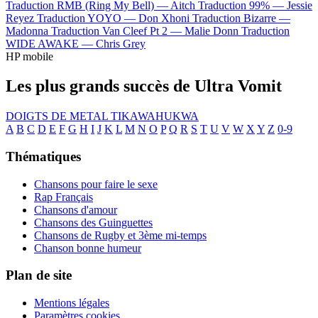
Traduction RMB (Ring My Bell) —
Aitch
Traduction 99% —
Jessie
Reyez
Traduction YOYO —
Don Xhoni
Traduction Bizarre —
Madonna
Traduction Van Cleef Pt 2 —
Malie Donn
Traduction
WIDE AWAKE —
Chris Grey
HP mobile
Les plus grands succès de Ultra Vomit
DOIGTS DE METAL
TIKAWAHUKWA
A
B
C
D
E
F
G
H
I
J
K
L
M
N
O
P
Q
R
S
T
U
V
W
X
Y
Z
0-9
Thématiques
Chansons pour faire le sexe
Rap Français
Chansons d'amour
Chansons des Guinguettes
Chansons de Rugby et 3ème mi-temps
Chanson bonne humeur
Plan de site
Mentions légales
Paramètres cookies