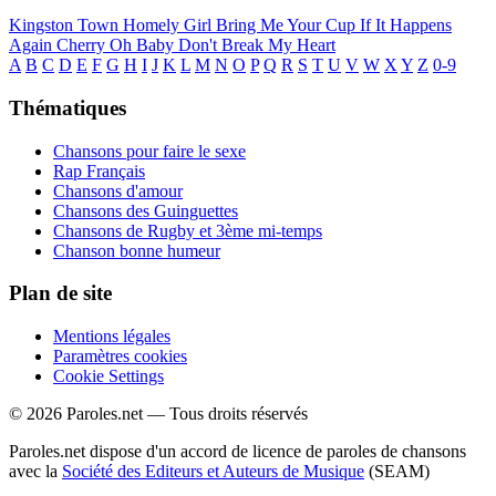
Kingston Town
Homely Girl
Bring Me Your Cup
If It Happens
Again
Cherry Oh Baby
Don't Break My Heart
A
B
C
D
E
F
G
H
I
J
K
L
M
N
O
P
Q
R
S
T
U
V
W
X
Y
Z
0-9
Thématiques
Chansons pour faire le sexe
Rap Français
Chansons d'amour
Chansons des Guinguettes
Chansons de Rugby et 3ème mi-temps
Chanson bonne humeur
Plan de site
Mentions légales
Paramètres cookies
Cookie Settings
© 2026 Paroles.net — Tous droits réservés
Paroles.net dispose d'un accord de licence de paroles de chansons
avec la
Société des Editeurs et Auteurs de Musique
(SEAM)