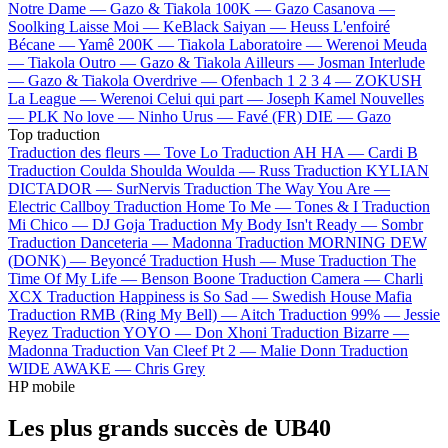
Notre Dame —
Gazo & Tiakola
100K —
Gazo
Casanova —
Soolking
Laisse Moi —
KeBlack
Saiyan —
Heuss L'enfoiré
Bécane —
Yamê
200K —
Tiakola
Laboratoire —
Werenoi
Meuda
—
Tiakola
Outro —
Gazo & Tiakola
Ailleurs —
Josman
Interlude
—
Gazo & Tiakola
Overdrive —
Ofenbach
1 2 3 4 —
ZOKUSH
La League —
Werenoi
Celui qui part —
Joseph Kamel
Nouvelles
—
PLK
No love —
Ninho
Urus —
Favé (FR)
DIE —
Gazo
Top traduction
Traduction des fleurs —
Tove Lo
Traduction AH HA —
Cardi B
Traduction Coulda Shoulda Woulda —
Russ
Traduction KYLIAN
DICTADOR —
SurNervis
Traduction The Way You Are —
Electric Callboy
Traduction Home To Me —
Tones & I
Traduction
Mi Chico —
DJ Goja
Traduction My Body Isn't Ready —
Sombr
Traduction Danceteria —
Madonna
Traduction MORNING DEW
(DONK) —
Beyoncé
Traduction Hush —
Muse
Traduction The
Time Of My Life —
Benson Boone
Traduction Camera —
Charli
XCX
Traduction Happiness is So Sad —
Swedish House Mafia
Traduction RMB (Ring My Bell) —
Aitch
Traduction 99% —
Jessie
Reyez
Traduction YOYO —
Don Xhoni
Traduction Bizarre —
Madonna
Traduction Van Cleef Pt 2 —
Malie Donn
Traduction
WIDE AWAKE —
Chris Grey
HP mobile
Les plus grands succès de UB40