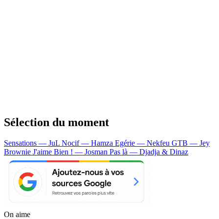
Sélection du moment
Sensations — JuL
Nocif — Hamza
Egérie — Nekfeu
GTB — Jey
Brownie
J'aime Bien ! — Josman
Pas là — Djadja & Dinaz
On aime