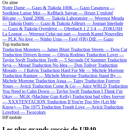
On aime
Notre Dame —
Gazo & Tiakola
100K —
Gazo
Casanova —
Soolking
Laisse Moi —
KeBlack
Saiyan —
Heuss L'enfoiré
Bécane —
Yamê
200K —
Tiakola
Laboratoire —
Werenoi
Meuda
—
Tiakola
Outro —
Gazo & Tiakola
Ailleurs —
Josman
Interlude
—
Gazo & Tiakola
Overdrive —
Ofenbach
1 2 3 4 —
ZOKUSH
La League —
Werenoi
Celui qui part —
Joseph Kamel
Nouvelles
—
PLK
No love —
Ninho
Urus —
Favé (FR)
DIE —
Gazo
Top traduction
Traduction Monsters —
James Blunt
Traduction Streets —
Doja Cat
Traduction Drivers license —
Olivia Rodrigo
Traduction Lover —
Taylor Swift
Traduction Teeth —
5 Seconds Of Summer
Traduction
Seya —
Morad
Traduction No Idea —
Don Toliver
Traduction
Morado —
J Balvin
Traduction Hard For Me —
Michele Morrone
Traduction Rapture —
Michele Morrone
Traduction Stand By —
Michele Morrone
Traduction Agua —
Tainy
Traduction Forever
Yours —
Avicii
Traduction Come & Go —
Juice WRLD
Traduction
You Need to Calm Down —
Taylor Swift
Traduction I Think I’m
Okay —
MGK (Machine Gun Kelly)
Traduction bad vibes forever
—
XXXTENTACION
Traduction If You're Too Shy (Let Me
Know) —
The 1975
Traduction Tough Love —
Avicii
Traduction
Lovefool —
Twocolors
HP mobile
Les plus grands succès de UB40