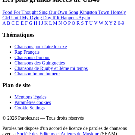
Food For Thought
Sing Our Own Song
Kingston Town
Homely
Girl
Until My Dying Day
If It Happens Again
A
B
C
D
E
F
G
H
I
J
K
L
M
N
O
P
Q
R
S
T
U
V
W
X
Y
Z
0-9
Thématiques
Chansons pour faire le sexe
Rap Français
Chansons d'amour
Chansons des Guinguettes
Chansons de Rugby et 3ème mi-temps
Chanson bonne humeur
Plan de site
Mentions légales
Paramètres cookies
Cookie Settings
© 2026 Paroles.net — Tous droits réservés
Paroles.net dispose d'un accord de licence de paroles de chansons
avec la
Société des Editeurs et Auteurs de Musique
(SEAM)