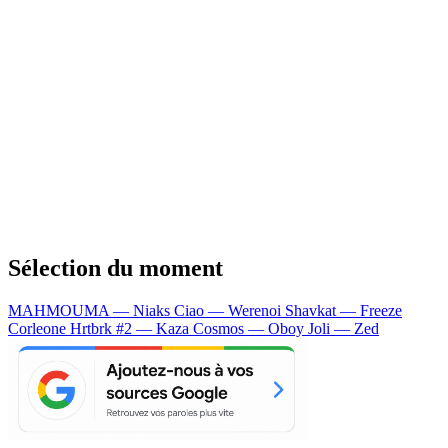
Sélection du moment
MAHMOUMA — Niaks
Ciao — Werenoi
Shavkat — Freeze
Corleone
Hrtbrk #2 — Kaza
Cosmos — Oboy
Joli — Zed