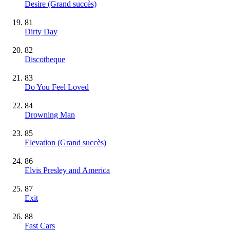
Desire
(Grand succès)
81
Dirty Day
82
Discotheque
83
Do You Feel Loved
84
Drowning Man
85
Elevation
(Grand succès)
86
Elvis Presley and America
87
Exit
88
Fast Cars