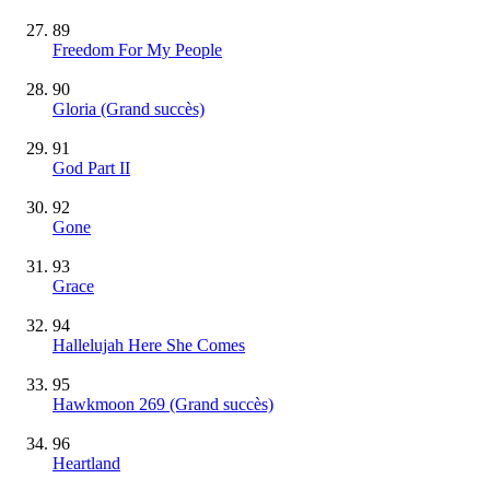
89
Freedom For My People
90
Gloria
(Grand succès)
91
God Part II
92
Gone
93
Grace
94
Hallelujah Here She Comes
95
Hawkmoon 269
(Grand succès)
96
Heartland