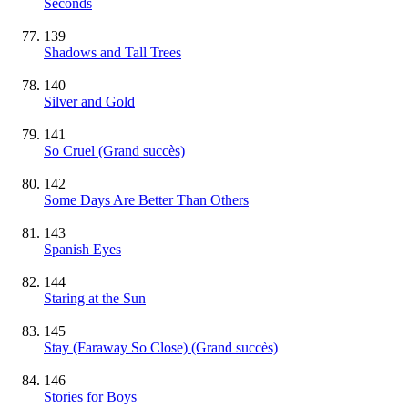
Seconds
139
Shadows and Tall Trees
140
Silver and Gold
141
So Cruel
(Grand succès)
142
Some Days Are Better Than Others
143
Spanish Eyes
144
Staring at the Sun
145
Stay (Faraway So Close)
(Grand succès)
146
Stories for Boys