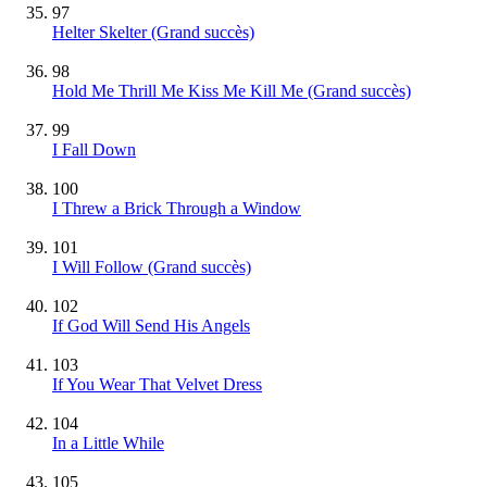
97
Helter Skelter
(Grand succès)
98
Hold Me Thrill Me Kiss Me Kill Me
(Grand succès)
99
I Fall Down
100
I Threw a Brick Through a Window
101
I Will Follow
(Grand succès)
102
If God Will Send His Angels
103
If You Wear That Velvet Dress
104
In a Little While
105