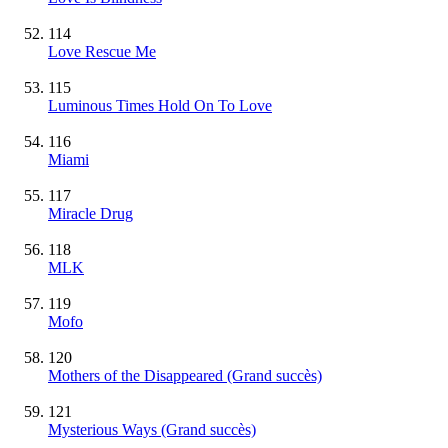
114
Love Rescue Me
115
Luminous Times Hold On To Love
116
Miami
117
Miracle Drug
118
MLK
119
Mofo
120
Mothers of the Disappeared
(Grand succès)
121
Mysterious Ways
(Grand succès)