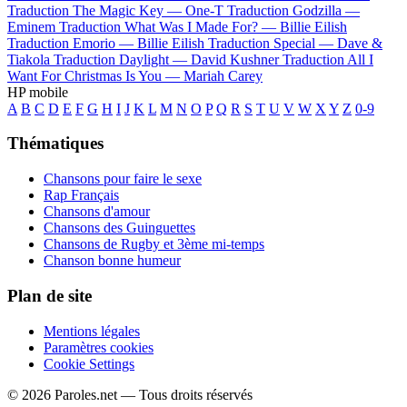
Traduction The Magic Key —
One-T
Traduction Godzilla —
Eminem
Traduction What Was I Made For? —
Billie Eilish
Traduction Emorio —
Billie Eilish
Traduction Special —
Dave &
Tiakola
Traduction Daylight —
David Kushner
Traduction All I
Want For Christmas Is You —
Mariah Carey
HP mobile
A
B
C
D
E
F
G
H
I
J
K
L
M
N
O
P
Q
R
S
T
U
V
W
X
Y
Z
0-9
Thématiques
Chansons pour faire le sexe
Rap Français
Chansons d'amour
Chansons des Guinguettes
Chansons de Rugby et 3ème mi-temps
Chanson bonne humeur
Plan de site
Mentions légales
Paramètres cookies
Cookie Settings
© 2026 Paroles.net — Tous droits réservés