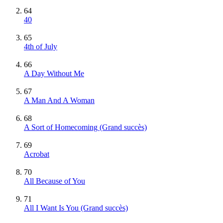
64
40
65
4th of July
66
A Day Without Me
67
A Man And A Woman
68
A Sort of Homecoming
(Grand succès)
69
Acrobat
70
All Because of You
71
All I Want Is You
(Grand succès)