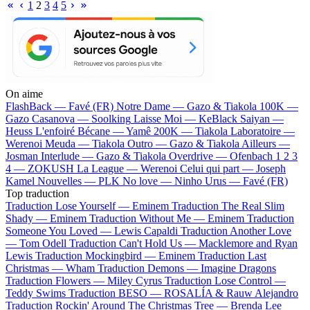
1
2
3
4
5
On aime
FlashBack —
Favé (FR)
Notre Dame —
Gazo & Tiakola
100K —
Gazo
Casanova —
Soolking
Laisse Moi —
KeBlack
Saiyan —
Heuss L'enfoiré
Bécane —
Yamê
200K —
Tiakola
Laboratoire —
Werenoi
Meuda —
Tiakola
Outro —
Gazo & Tiakola
Ailleurs —
Josman
Interlude —
Gazo & Tiakola
Overdrive —
Ofenbach
1 2 3
4 —
ZOKUSH
La League —
Werenoi
Celui qui part —
Joseph
Kamel
Nouvelles —
PLK
No love —
Ninho
Urus —
Favé (FR)
Top traduction
Traduction Lose Yourself —
Eminem
Traduction The Real Slim
Shady —
Eminem
Traduction Without Me —
Eminem
Traduction
Someone You Loved —
Lewis Capaldi
Traduction Another Love
—
Tom Odell
Traduction Can't Hold Us —
Macklemore and Ryan
Lewis
Traduction Mockingbird —
Eminem
Traduction Last
Christmas —
Wham
Traduction Demons —
Imagine Dragons
Traduction Flowers —
Miley Cyrus
Traduction Lose Control —
Teddy Swims
Traduction BESO —
ROSALÍA & Rauw Alejandro
Traduction Rockin' Around The Christmas Tree —
Brenda Lee