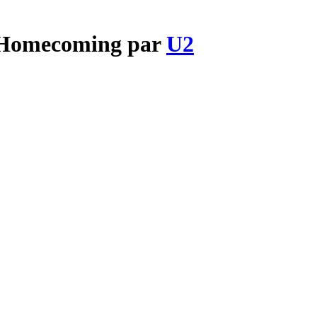
of Homecoming par
U2