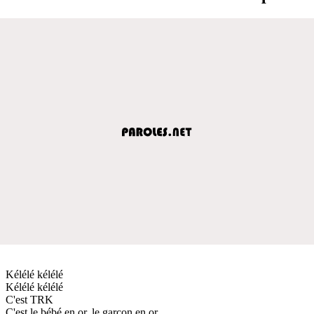
Kélélé kélélé
Kélélé kélélé
C'est TRK
C'est le bébé en or, le garçon en or