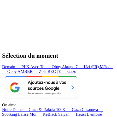
Sélection du moment
Demain — PLK
Avec Toi — Oboy
Akrapo 7 — Uzi (FR)
Mélodie
— Oboy
AMBER — Zola
BECTE — Gazo
On aime
Notre Dame —
Gazo & Tiakola
100K —
Gazo
Casanova —
Soolking
Laisse Moi —
KeBlack
Saiyan —
Heuss L'enfoiré