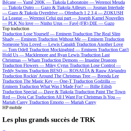
Bécane —
Yamê
200K —
Tiakola
Laboratoire —
Werenoi
Meuda
—
Tiakola
Outro —
Gazo & Tiakola
Ailleurs —
Josman
Interlude
—
Gazo & Tiakola
Overdrive —
Ofenbach
1 2 3 4 —
ZOKUSH
La League —
Werenoi
Celui qui part —
Joseph Kamel
Nouvelles
—
PLK
No love —
Ninho
Urus —
Favé (FR)
DIE —
Gazo
Top traduction
Traduction Lose Yourself —
Eminem
Traduction The Real Slim
Shady —
Eminem
Traduction Without Me —
Eminem
Traduction
Someone You Loved —
Lewis Capaldi
Traduction Another Love
—
Tom Odell
Traduction Mockingbird —
Eminem
Traduction Can't
Hold Us —
Macklemore and Ryan Lewis
Traduction Last
Christmas —
Wham
Traduction Demons —
Imagine Dragons
Traduction Flowers —
Miley Cyrus
Traduction Lose Control —
Teddy Swims
Traduction BESO —
ROSALÍA & Rauw Alejandro
Traduction Rockin' Around The Christmas Tree —
Brenda Lee
Traduction The Magic Key —
One-T
Traduction Godzilla —
Eminem
Traduction What Was I Made For? —
Billie Eilish
Traduction Special —
Dave & Tiakola
Traduction Paint The Town
Red —
Doja Cat
Traduction All I Want For Christmas Is You —
Mariah Carey
Traduction Emorio —
Mariah Carey
HP mobile
Les plus grands succès de TRK