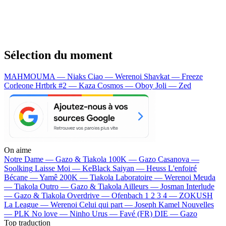
Sélection du moment
MAHMOUMA — Niaks
Ciao — Werenoi
Shavkat — Freeze
Corleone
Hrtbrk #2 — Kaza
Cosmos — Oboy
Joli — Zed
On aime
Notre Dame —
Gazo & Tiakola
100K —
Gazo
Casanova —
Soolking
Laisse Moi —
KeBlack
Saiyan —
Heuss L'enfoiré
Bécane —
Yamê
200K —
Tiakola
Laboratoire —
Werenoi
Meuda
—
Tiakola
Outro —
Gazo & Tiakola
Ailleurs —
Josman
Interlude
—
Gazo & Tiakola
Overdrive —
Ofenbach
1 2 3 4 —
ZOKUSH
La League —
Werenoi
Celui qui part —
Joseph Kamel
Nouvelles
—
PLK
No love —
Ninho
Urus —
Favé (FR)
DIE —
Gazo
Top traduction