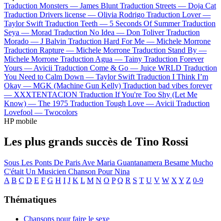
Traduction Monsters —
James Blunt
Traduction Streets —
Doja Cat
Traduction Drivers license —
Olivia Rodrigo
Traduction Lover —
Taylor Swift
Traduction Teeth —
5 Seconds Of Summer
Traduction
Seya —
Morad
Traduction No Idea —
Don Toliver
Traduction
Morado —
J Balvin
Traduction Hard For Me —
Michele Morrone
Traduction Rapture —
Michele Morrone
Traduction Stand By —
Michele Morrone
Traduction Agua —
Tainy
Traduction Forever
Yours —
Avicii
Traduction Come & Go —
Juice WRLD
Traduction
You Need to Calm Down —
Taylor Swift
Traduction I Think I’m
Okay —
MGK (Machine Gun Kelly)
Traduction bad vibes forever
—
XXXTENTACION
Traduction If You're Too Shy (Let Me
Know) —
The 1975
Traduction Tough Love —
Avicii
Traduction
Lovefool —
Twocolors
HP mobile
Les plus grands succès de Tino Rossi
Sous Les Ponts De Paris
Ave Maria
Guantanamera
Besame Mucho
C'était Un Musicien
Chanson Pour Nina
A
B
C
D
E
F
G
H
I
J
K
L
M
N
O
P
Q
R
S
T
U
V
W
X
Y
Z
0-9
Thématiques
Chansons pour faire le sexe