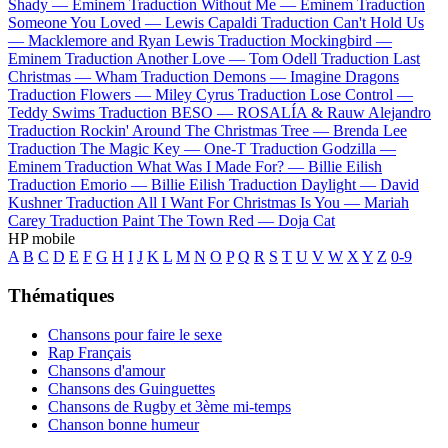
Shady —
Eminem
Traduction Without Me —
Eminem
Traduction
Someone You Loved —
Lewis Capaldi
Traduction Can't Hold Us
—
Macklemore and Ryan Lewis
Traduction Mockingbird —
Eminem
Traduction Another Love —
Tom Odell
Traduction Last
Christmas —
Wham
Traduction Demons —
Imagine Dragons
Traduction Flowers —
Miley Cyrus
Traduction Lose Control —
Teddy Swims
Traduction BESO —
ROSALÍA & Rauw Alejandro
Traduction Rockin' Around The Christmas Tree —
Brenda Lee
Traduction The Magic Key —
One-T
Traduction Godzilla —
Eminem
Traduction What Was I Made For? —
Billie Eilish
Traduction Emorio —
Billie Eilish
Traduction Daylight —
David
Kushner
Traduction All I Want For Christmas Is You —
Mariah
Carey
Traduction Paint The Town Red —
Doja Cat
HP mobile
A
B
C
D
E
F
G
H
I
J
K
L
M
N
O
P
Q
R
S
T
U
V
W
X
Y
Z
0-9
Thématiques
Chansons pour faire le sexe
Rap Français
Chansons d'amour
Chansons des Guinguettes
Chansons de Rugby et 3ème mi-temps
Chanson bonne humeur