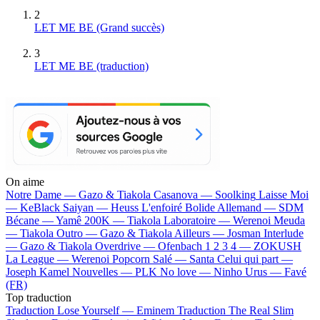
2
LET ME BE
(Grand succès)
3
LET ME BE (traduction)
On aime
Notre Dame —
Gazo & Tiakola
Casanova —
Soolking
Laisse Moi
—
KeBlack
Saiyan —
Heuss L'enfoiré
Bolide Allemand —
SDM
Bécane —
Yamê
200K —
Tiakola
Laboratoire —
Werenoi
Meuda
—
Tiakola
Outro —
Gazo & Tiakola
Ailleurs —
Josman
Interlude
—
Gazo & Tiakola
Overdrive —
Ofenbach
1 2 3 4 —
ZOKUSH
La League —
Werenoi
Popcorn Salé —
Santa
Celui qui part —
Joseph Kamel
Nouvelles —
PLK
No love —
Ninho
Urus —
Favé
(FR)
Top traduction
Traduction Lose Yourself —
Eminem
Traduction The Real Slim