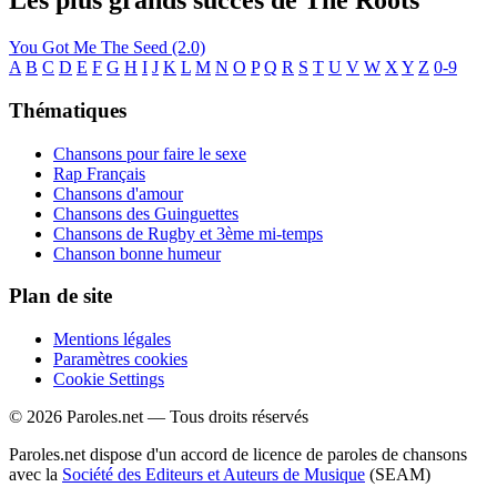
Les plus grands succès de The Roots
You Got Me
The Seed (2.0)
A
B
C
D
E
F
G
H
I
J
K
L
M
N
O
P
Q
R
S
T
U
V
W
X
Y
Z
0-9
Thématiques
Chansons pour faire le sexe
Rap Français
Chansons d'amour
Chansons des Guinguettes
Chansons de Rugby et 3ème mi-temps
Chanson bonne humeur
Plan de site
Mentions légales
Paramètres cookies
Cookie Settings
© 2026 Paroles.net — Tous droits réservés
Paroles.net dispose d'un accord de licence de paroles de chansons
avec la
Société des Editeurs et Auteurs de Musique
(SEAM)