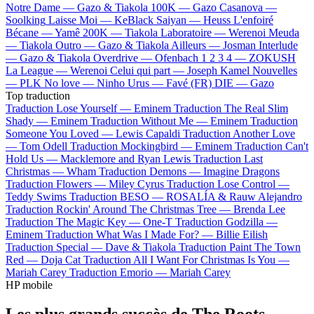
Notre Dame —
Gazo & Tiakola
100K —
Gazo
Casanova —
Soolking
Laisse Moi —
KeBlack
Saiyan —
Heuss L'enfoiré
Bécane —
Yamê
200K —
Tiakola
Laboratoire —
Werenoi
Meuda
—
Tiakola
Outro —
Gazo & Tiakola
Ailleurs —
Josman
Interlude
—
Gazo & Tiakola
Overdrive —
Ofenbach
1 2 3 4 —
ZOKUSH
La League —
Werenoi
Celui qui part —
Joseph Kamel
Nouvelles
—
PLK
No love —
Ninho
Urus —
Favé (FR)
DIE —
Gazo
Top traduction
Traduction Lose Yourself —
Eminem
Traduction The Real Slim
Shady —
Eminem
Traduction Without Me —
Eminem
Traduction
Someone You Loved —
Lewis Capaldi
Traduction Another Love
—
Tom Odell
Traduction Mockingbird —
Eminem
Traduction Can't
Hold Us —
Macklemore and Ryan Lewis
Traduction Last
Christmas —
Wham
Traduction Demons —
Imagine Dragons
Traduction Flowers —
Miley Cyrus
Traduction Lose Control —
Teddy Swims
Traduction BESO —
ROSALÍA & Rauw Alejandro
Traduction Rockin' Around The Christmas Tree —
Brenda Lee
Traduction The Magic Key —
One-T
Traduction Godzilla —
Eminem
Traduction What Was I Made For? —
Billie Eilish
Traduction Special —
Dave & Tiakola
Traduction Paint The Town
Red —
Doja Cat
Traduction All I Want For Christmas Is You —
Mariah Carey
Traduction Emorio —
Mariah Carey
HP mobile