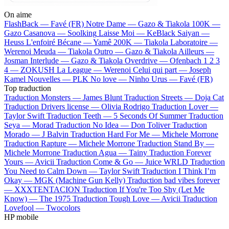
On aime
FlashBack —
Favé (FR)
Notre Dame —
Gazo & Tiakola
100K —
Gazo
Casanova —
Soolking
Laisse Moi —
KeBlack
Saiyan —
Heuss L'enfoiré
Bécane —
Yamê
200K —
Tiakola
Laboratoire —
Werenoi
Meuda —
Tiakola
Outro —
Gazo & Tiakola
Ailleurs —
Josman
Interlude —
Gazo & Tiakola
Overdrive —
Ofenbach
1 2 3
4 —
ZOKUSH
La League —
Werenoi
Celui qui part —
Joseph
Kamel
Nouvelles —
PLK
No love —
Ninho
Urus —
Favé (FR)
Top traduction
Traduction Monsters —
James Blunt
Traduction Streets —
Doja Cat
Traduction Drivers license —
Olivia Rodrigo
Traduction Lover —
Taylor Swift
Traduction Teeth —
5 Seconds Of Summer
Traduction
Seya —
Morad
Traduction No Idea —
Don Toliver
Traduction
Morado —
J Balvin
Traduction Hard For Me —
Michele Morrone
Traduction Rapture —
Michele Morrone
Traduction Stand By —
Michele Morrone
Traduction Agua —
Tainy
Traduction Forever
Yours —
Avicii
Traduction Come & Go —
Juice WRLD
Traduction
You Need to Calm Down —
Taylor Swift
Traduction I Think I’m
Okay —
MGK (Machine Gun Kelly)
Traduction bad vibes forever
—
XXXTENTACION
Traduction If You're Too Shy (Let Me
Know) —
The 1975
Traduction Tough Love —
Avicii
Traduction
Lovefool —
Twocolors
HP mobile