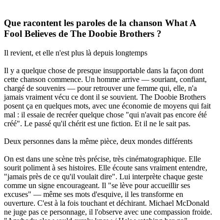
Que racontent les paroles de la chanson What A
Fool Believes de The Doobie Brothers ?
Il revient, et elle n'est plus là depuis longtemps
Il y a quelque chose de presque insupportable dans la façon dont
cette chanson commence. Un homme arrive — souriant, confiant,
chargé de souvenirs — pour retrouver une femme qui, elle, n'a
jamais vraiment vécu ce dont il se souvient. The Doobie Brothers
posent ça en quelques mots, avec une économie de moyens qui fait
mal : il essaie de recréer quelque chose "qui n'avait pas encore été
créé". Le passé qu'il chérit est une fiction. Et il ne le sait pas.
Deux personnes dans la même pièce, deux mondes différents
On est dans une scène très précise, très cinématographique. Elle
sourit poliment à ses histoires. Elle écoute sans vraiment entendre,
"jamais près de ce qu'il voulait dire". Lui interprète chaque geste
comme un signe encourageant. Il "se lève pour accueillir ses
excuses" — même ses mots d'esquive, il les transforme en
ouverture. C'est à la fois touchant et déchirant. Michael McDonald
ne juge pas ce personnage, il l'observe avec une compassion froide.