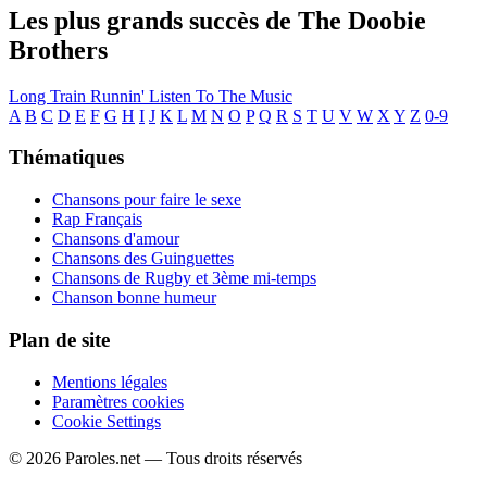
Les plus grands succès de The Doobie
Brothers
Long Train Runnin'
Listen To The Music
A
B
C
D
E
F
G
H
I
J
K
L
M
N
O
P
Q
R
S
T
U
V
W
X
Y
Z
0-9
Thématiques
Chansons pour faire le sexe
Rap Français
Chansons d'amour
Chansons des Guinguettes
Chansons de Rugby et 3ème mi-temps
Chanson bonne humeur
Plan de site
Mentions légales
Paramètres cookies
Cookie Settings
© 2026 Paroles.net — Tous droits réservés