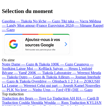
Sélection du moment
Gasolina — Tiakola
No lèche — Gazo
Tiki taka — Vacra
Médusa
— Landy
Mon amour (France Eurovision 2024) — Slimane
Rappel
— Gazo
On aime
Notre Dame —
Gazo & Tiakola
100K —
Gazo
Casanova —
Soolking
Laisse Moi —
KeBlack
Saiyan —
Heuss L'enfoiré
Bécane —
Yamê
200K —
Tiakola
Laboratoire —
Werenoi
Meuda
—
Tiakola
Outro —
Gazo & Tiakola
Ailleurs —
Josman
Interlude
—
Gazo & Tiakola
Overdrive —
Ofenbach
1 2 3 4 —
ZOKUSH
La League —
Werenoi
Celui qui part —
Joseph Kamel
Nouvelles
—
PLK
No love —
Ninho
Urus —
Favé (FR)
DIE —
Gazo
Top traduction
Traduction des fleurs —
Tove Lo
Traduction AH HA —
Cardi B
Traduction Coulda Shoulda Woulda —
Russ
Traduction KYLIAN