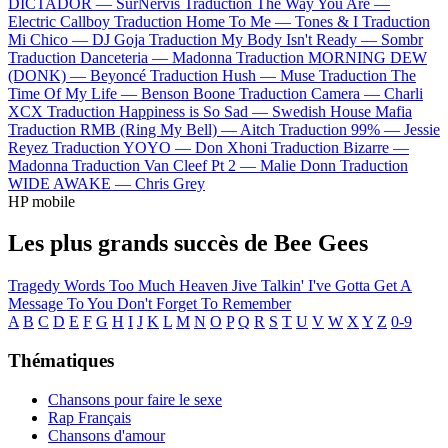
DICTADOR —
SurNervis
Traduction The Way You Are —
Electric Callboy
Traduction Home To Me —
Tones & I
Traduction
Mi Chico —
DJ Goja
Traduction My Body Isn't Ready —
Sombr
Traduction Danceteria —
Madonna
Traduction MORNING DEW
(DONK) —
Beyoncé
Traduction Hush —
Muse
Traduction The
Time Of My Life —
Benson Boone
Traduction Camera —
Charli
XCX
Traduction Happiness is So Sad —
Swedish House Mafia
Traduction RMB (Ring My Bell) —
Aitch
Traduction 99% —
Jessie
Reyez
Traduction YOYO —
Don Xhoni
Traduction Bizarre —
Madonna
Traduction Van Cleef Pt 2 —
Malie Donn
Traduction
WIDE AWAKE —
Chris Grey
HP mobile
Les plus grands succès de Bee Gees
Tragedy
Words
Too Much Heaven
Jive Talkin'
I've Gotta Get A
Message To You
Don't Forget To Remember
A
B
C
D
E
F
G
H
I
J
K
L
M
N
O
P
Q
R
S
T
U
V
W
X
Y
Z
0-9
Thématiques
Chansons pour faire le sexe
Rap Français
Chansons d'amour