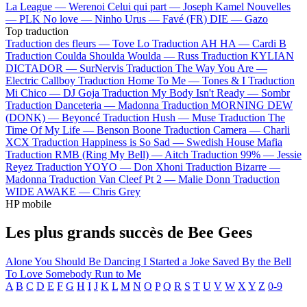
La League —
Werenoi
Celui qui part —
Joseph Kamel
Nouvelles
—
PLK
No love —
Ninho
Urus —
Favé (FR)
DIE —
Gazo
Top traduction
Traduction des fleurs —
Tove Lo
Traduction AH HA —
Cardi B
Traduction Coulda Shoulda Woulda —
Russ
Traduction KYLIAN
DICTADOR —
SurNervis
Traduction The Way You Are —
Electric Callboy
Traduction Home To Me —
Tones & I
Traduction
Mi Chico —
DJ Goja
Traduction My Body Isn't Ready —
Sombr
Traduction Danceteria —
Madonna
Traduction MORNING DEW
(DONK) —
Beyoncé
Traduction Hush —
Muse
Traduction The
Time Of My Life —
Benson Boone
Traduction Camera —
Charli
XCX
Traduction Happiness is So Sad —
Swedish House Mafia
Traduction RMB (Ring My Bell) —
Aitch
Traduction 99% —
Jessie
Reyez
Traduction YOYO —
Don Xhoni
Traduction Bizarre —
Madonna
Traduction Van Cleef Pt 2 —
Malie Donn
Traduction
WIDE AWAKE —
Chris Grey
HP mobile
Les plus grands succès de Bee Gees
Alone
You Should Be Dancing
I Started a Joke
Saved By the Bell
To Love Somebody
Run to Me
A
B
C
D
E
F
G
H
I
J
K
L
M
N
O
P
Q
R
S
T
U
V
W
X
Y
Z
0-9