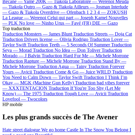
Bécane —
Yamê
200K —
Tiakola
Laboratoire —
Werenoi
Meuda
—
Tiakola
Outro —
Gazo & Tiakola
Ailleurs —
Josman
Interlude
—
Gazo & Tiakola
Overdrive —
Ofenbach
1 2 3 4 —
ZOKUSH
La League —
Werenoi
Celui qui part —
Joseph Kamel
Nouvelles
—
PLK
No love —
Ninho
Urus —
Favé (FR)
DIE —
Gazo
Top traduction
Traduction Monsters —
James Blunt
Traduction Streets —
Doja Cat
Traduction Drivers license —
Olivia Rodrigo
Traduction Lover —
Taylor Swift
Traduction Teeth —
5 Seconds Of Summer
Traduction
Seya —
Morad
Traduction No Idea —
Don Toliver
Traduction
Morado —
J Balvin
Traduction Hard For Me —
Michele Morrone
Traduction Rapture —
Michele Morrone
Traduction Stand By —
Michele Morrone
Traduction Agua —
Tainy
Traduction Forever
Yours —
Avicii
Traduction Come & Go —
Juice WRLD
Traduction
You Need to Calm Down —
Taylor Swift
Traduction I Think I’m
Okay —
MGK (Machine Gun Kelly)
Traduction bad vibes forever
—
XXXTENTACION
Traduction If You're Too Shy (Let Me
Know) —
The 1975
Traduction Tough Love —
Avicii
Traduction
Lovefool —
Twocolors
HP mobile
Les plus grands succès de The Avener
Hate street dialogue
We go home
Castle In The Snow
You Belong
I