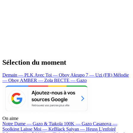
Sélection du moment
Demain — PLK
Avec Toi — Oboy
Akrapo 7 — Uzi (FR)
Mélodie
— Oboy
AMBER — Zola
BECTE — Gazo
On aime
Notre Dame —
Gazo & Tiakola
100K —
Gazo
Casanova —
Soolking
Laisse Moi —
KeBlack
Saiyan —
Heuss L'enfoiré