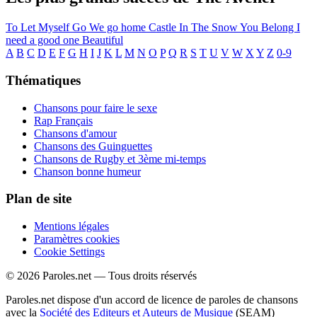
To Let Myself Go
We go home
Castle In The Snow
You Belong
I
need a good one
Beautiful
A
B
C
D
E
F
G
H
I
J
K
L
M
N
O
P
Q
R
S
T
U
V
W
X
Y
Z
0-9
Thématiques
Chansons pour faire le sexe
Rap Français
Chansons d'amour
Chansons des Guinguettes
Chansons de Rugby et 3ème mi-temps
Chanson bonne humeur
Plan de site
Mentions légales
Paramètres cookies
Cookie Settings
© 2026 Paroles.net — Tous droits réservés
Paroles.net dispose d'un accord de licence de paroles de chansons
avec la
Société des Editeurs et Auteurs de Musique
(SEAM)