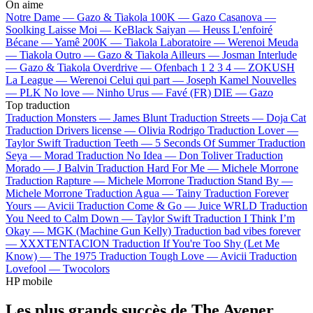
On aime
Notre Dame —
Gazo & Tiakola
100K —
Gazo
Casanova —
Soolking
Laisse Moi —
KeBlack
Saiyan —
Heuss L'enfoiré
Bécane —
Yamê
200K —
Tiakola
Laboratoire —
Werenoi
Meuda
—
Tiakola
Outro —
Gazo & Tiakola
Ailleurs —
Josman
Interlude
—
Gazo & Tiakola
Overdrive —
Ofenbach
1 2 3 4 —
ZOKUSH
La League —
Werenoi
Celui qui part —
Joseph Kamel
Nouvelles
—
PLK
No love —
Ninho
Urus —
Favé (FR)
DIE —
Gazo
Top traduction
Traduction Monsters —
James Blunt
Traduction Streets —
Doja Cat
Traduction Drivers license —
Olivia Rodrigo
Traduction Lover —
Taylor Swift
Traduction Teeth —
5 Seconds Of Summer
Traduction
Seya —
Morad
Traduction No Idea —
Don Toliver
Traduction
Morado —
J Balvin
Traduction Hard For Me —
Michele Morrone
Traduction Rapture —
Michele Morrone
Traduction Stand By —
Michele Morrone
Traduction Agua —
Tainy
Traduction Forever
Yours —
Avicii
Traduction Come & Go —
Juice WRLD
Traduction
You Need to Calm Down —
Taylor Swift
Traduction I Think I’m
Okay —
MGK (Machine Gun Kelly)
Traduction bad vibes forever
—
XXXTENTACION
Traduction If You're Too Shy (Let Me
Know) —
The 1975
Traduction Tough Love —
Avicii
Traduction
Lovefool —
Twocolors
HP mobile
Les plus grands succès de The Avener