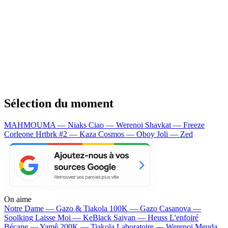
Sélection du moment
MAHMOUMA — Niaks
Ciao — Werenoi
Shavkat — Freeze
Corleone
Hrtbrk #2 — Kaza
Cosmos — Oboy
Joli — Zed
On aime
Notre Dame —
Gazo & Tiakola
100K —
Gazo
Casanova —
Soolking
Laisse Moi —
KeBlack
Saiyan —
Heuss L'enfoiré
Bécane —
Yamê
200K —
Tiakola
Laboratoire —
Werenoi
Meuda