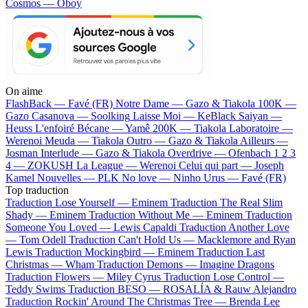
Cosmos — Oboy
On aime
FlashBack —
Favé (FR)
Notre Dame —
Gazo & Tiakola
100K —
Gazo
Casanova —
Soolking
Laisse Moi —
KeBlack
Saiyan —
Heuss L'enfoiré
Bécane —
Yamê
200K —
Tiakola
Laboratoire —
Werenoi
Meuda —
Tiakola
Outro —
Gazo & Tiakola
Ailleurs —
Josman
Interlude —
Gazo & Tiakola
Overdrive —
Ofenbach
1 2 3
4 —
ZOKUSH
La League —
Werenoi
Celui qui part —
Joseph
Kamel
Nouvelles —
PLK
No love —
Ninho
Urus —
Favé (FR)
Top traduction
Traduction Lose Yourself —
Eminem
Traduction The Real Slim
Shady —
Eminem
Traduction Without Me —
Eminem
Traduction
Someone You Loved —
Lewis Capaldi
Traduction Another Love
—
Tom Odell
Traduction Can't Hold Us —
Macklemore and Ryan
Lewis
Traduction Mockingbird —
Eminem
Traduction Last
Christmas —
Wham
Traduction Demons —
Imagine Dragons
Traduction Flowers —
Miley Cyrus
Traduction Lose Control —
Teddy Swims
Traduction BESO —
ROSALÍA & Rauw Alejandro
Traduction Rockin' Around The Christmas Tree —
Brenda Lee