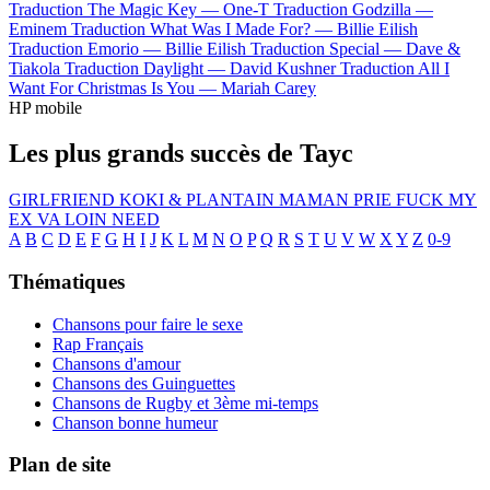
Traduction The Magic Key —
One-T
Traduction Godzilla —
Eminem
Traduction What Was I Made For? —
Billie Eilish
Traduction Emorio —
Billie Eilish
Traduction Special —
Dave &
Tiakola
Traduction Daylight —
David Kushner
Traduction All I
Want For Christmas Is You —
Mariah Carey
HP mobile
Les plus grands succès de Tayc
GIRLFRIEND
KOKI & PLANTAIN
MAMAN PRIE
FUCK MY
EX
VA LOIN
NEED
A
B
C
D
E
F
G
H
I
J
K
L
M
N
O
P
Q
R
S
T
U
V
W
X
Y
Z
0-9
Thématiques
Chansons pour faire le sexe
Rap Français
Chansons d'amour
Chansons des Guinguettes
Chansons de Rugby et 3ème mi-temps
Chanson bonne humeur
Plan de site