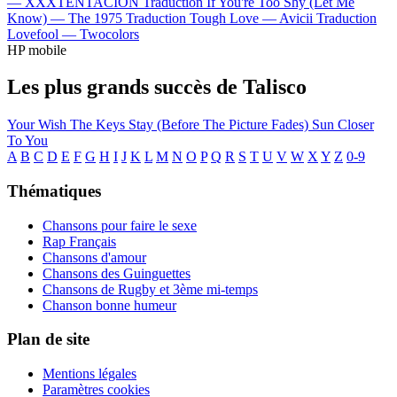
—
XXXTENTACION
Traduction If You're Too Shy (Let Me
Know) —
The 1975
Traduction Tough Love —
Avicii
Traduction
Lovefool —
Twocolors
HP mobile
Les plus grands succès de Talisco
Your Wish
The Keys
Stay (Before The Picture Fades)
Sun
Closer
To You
A
B
C
D
E
F
G
H
I
J
K
L
M
N
O
P
Q
R
S
T
U
V
W
X
Y
Z
0-9
Thématiques
Chansons pour faire le sexe
Rap Français
Chansons d'amour
Chansons des Guinguettes
Chansons de Rugby et 3ème mi-temps
Chanson bonne humeur
Plan de site
Mentions légales
Paramètres cookies