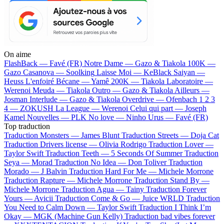
On aime
FlashBack —
Favé (FR)
Notre Dame —
Gazo & Tiakola
100K —
Gazo
Casanova —
Soolking
Laisse Moi —
KeBlack
Saiyan —
Heuss L'enfoiré
Bécane —
Yamê
200K —
Tiakola
Laboratoire —
Werenoi
Meuda —
Tiakola
Outro —
Gazo & Tiakola
Ailleurs —
Josman
Interlude —
Gazo & Tiakola
Overdrive —
Ofenbach
1 2 3
4 —
ZOKUSH
La League —
Werenoi
Celui qui part —
Joseph
Kamel
Nouvelles —
PLK
No love —
Ninho
Urus —
Favé (FR)
Top traduction
Traduction Monsters —
James Blunt
Traduction Streets —
Doja Cat
Traduction Drivers license —
Olivia Rodrigo
Traduction Lover —
Taylor Swift
Traduction Teeth —
5 Seconds Of Summer
Traduction
Seya —
Morad
Traduction No Idea —
Don Toliver
Traduction
Morado —
J Balvin
Traduction Hard For Me —
Michele Morrone
Traduction Rapture —
Michele Morrone
Traduction Stand By —
Michele Morrone
Traduction Agua —
Tainy
Traduction Forever
Yours —
Avicii
Traduction Come & Go —
Juice WRLD
Traduction
You Need to Calm Down —
Taylor Swift
Traduction I Think I’m
Okay —
MGK (Machine Gun Kelly)
Traduction bad vibes forever