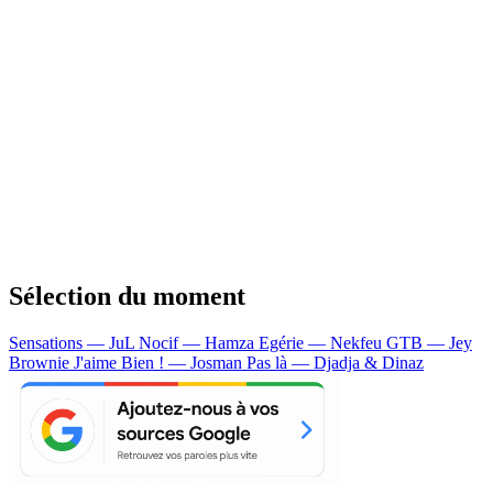
Sélection du moment
Sensations — JuL
Nocif — Hamza
Egérie — Nekfeu
GTB — Jey
Brownie
J'aime Bien ! — Josman
Pas là — Djadja & Dinaz