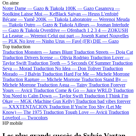
On aime
Notre Dame —
Gazo & Tiakola
100K —
Gazo
Casanova —
Soolking
Laisse Moi —
KeBlack
Saiyan —
Heuss L'enfoiré
Bécane —
Yamê
200K —
Tiakola
Laboratoire —
Werenoi
Meuda
—
Tiakola
Outro —
Gazo & Tiakola
Ailleurs —
Josman
Interlude
—
Gazo & Tiakola
Overdrive —
Ofenbach
1 2 3 4 —
ZOKUSH
La League —
Werenoi
Celui qui part —
Joseph Kamel
Nouvelles
—
PLK
No love —
Ninho
Urus —
Favé (FR)
DIE —
Gazo
Top traduction
Traduction Monsters —
James Blunt
Traduction Streets —
Doja Cat
Traduction Drivers license —
Olivia Rodrigo
Traduction Lover —
Taylor Swift
Traduction Teeth —
5 Seconds Of Summer
Traduction
Seya —
Morad
Traduction No Idea —
Don Toliver
Traduction
Morado —
J Balvin
Traduction Hard For Me —
Michele Morrone
Traduction Rapture —
Michele Morrone
Traduction Stand By —
Michele Morrone
Traduction Agua —
Tainy
Traduction Forever
Yours —
Avicii
Traduction Come & Go —
Juice WRLD
Traduction
You Need to Calm Down —
Taylor Swift
Traduction I Think I’m
Okay —
MGK (Machine Gun Kelly)
Traduction bad vibes forever
—
XXXTENTACION
Traduction If You're Too Shy (Let Me
Know) —
The 1975
Traduction Tough Love —
Avicii
Traduction
Lovefool —
Twocolors
HP mobile
Les plus grands succès de Sylvie Vartan