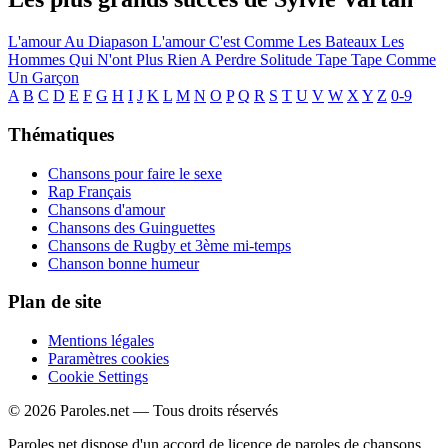
L'amour Au Diapason
L'amour C'est Comme Les Bateaux
Les
Hommes Qui N'ont Plus Rien A Perdre
Solitude
Tape Tape
Comme
Un Garçon
A
B
C
D
E
F
G
H
I
J
K
L
M
N
O
P
Q
R
S
T
U
V
W
X
Y
Z
0-9
Thématiques
Chansons pour faire le sexe
Rap Français
Chansons d'amour
Chansons des Guinguettes
Chansons de Rugby et 3ème mi-temps
Chanson bonne humeur
Plan de site
Mentions légales
Paramètres cookies
Cookie Settings
© 2026 Paroles.net — Tous droits réservés
Paroles.net dispose d'un accord de licence de paroles de chansons