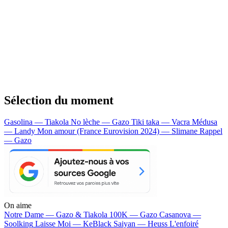
Sélection du moment
Gasolina — Tiakola
No lèche — Gazo
Tiki taka — Vacra
Médusa
— Landy
Mon amour (France Eurovision 2024) — Slimane
Rappel
— Gazo
On aime
Notre Dame —
Gazo & Tiakola
100K —
Gazo
Casanova —
Soolking
Laisse Moi —
KeBlack
Saiyan —
Heuss L'enfoiré