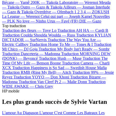
Bécane —
Yamê
200K —
Tiakola
Laboratoire —
Werenoi
Meuda
—
Tiakola
Outro —
Gazo & Tiakola
Ailleurs —
Josman
Interlude
—
Gazo & Tiakola
Overdrive —
Ofenbach
1 2 3 4 —
ZOKUSH
La League —
Werenoi
Celui qui part —
Joseph Kamel
Nouvelles
—
PLK
No love —
Ninho
Urus —
Favé (FR)
DIE —
Gazo
Top traduction
Traduction des fleurs —
Tove Lo
Traduction AH HA —
Cardi B
Traduction Coulda Shoulda Woulda —
Russ
Traduction KYLIAN
DICTADOR —
SurNervis
Traduction The Way You Are —
Electric Callboy
Traduction Home To Me —
Tones & I
Traduction
Mi Chico —
DJ Goja
Traduction My Body Isn't Ready —
Sombr
Traduction Danceteria —
Madonna
Traduction MORNING DEW
(DONK) —
Beyoncé
Traduction Hush —
Muse
Traduction The
Time Of My Life —
Benson Boone
Traduction Camera —
Charli
XCX
Traduction Happiness is So Sad —
Swedish House Mafia
Traduction RMB (Ring My Bell) —
Aitch
Traduction 99% —
Jessie
Reyez
Traduction YOYO —
Don Xhoni
Traduction Bizarre —
Madonna
Traduction Van Cleef Pt 2 —
Malie Donn
Traduction
WIDE AWAKE —
Chris Grey
HP mobile
Les plus grands succès de Sylvie Vartan
L'amour Au Diapason
L'amour C'est Comme Les Bateaux
Les