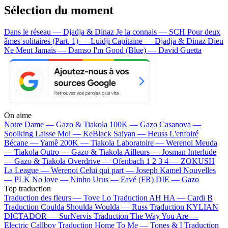
Sélection du moment
Dans le réseau — Djadja & Dinaz
Je la connais — SCH
Pour deux
âmes solitaires (Part. 1) — Luidji
Capitaine — Djadja & Dinaz
Dieu
Ne Ment Jamais — Damso
I'm Good (Blue) — David Guetta
On aime
Notre Dame —
Gazo & Tiakola
100K —
Gazo
Casanova —
Soolking
Laisse Moi —
KeBlack
Saiyan —
Heuss L'enfoiré
Bécane —
Yamê
200K —
Tiakola
Laboratoire —
Werenoi
Meuda
—
Tiakola
Outro —
Gazo & Tiakola
Ailleurs —
Josman
Interlude
—
Gazo & Tiakola
Overdrive —
Ofenbach
1 2 3 4 —
ZOKUSH
La League —
Werenoi
Celui qui part —
Joseph Kamel
Nouvelles
—
PLK
No love —
Ninho
Urus —
Favé (FR)
DIE —
Gazo
Top traduction
Traduction des fleurs —
Tove Lo
Traduction AH HA —
Cardi B
Traduction Coulda Shoulda Woulda —
Russ
Traduction KYLIAN
DICTADOR —
SurNervis
Traduction The Way You Are —
Electric Callboy
Traduction Home To Me —
Tones & I
Traduction