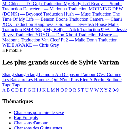
Mi Chico —
DJ Goja
Traduction My Body Isn't Ready —
Sombr
Traduction Danceteria —
Madonna
Traduction MORNING DEW
(DONK) —
Beyoncé
Traduction Hush —
Muse
Traduction The
Time Of My Life —
Benson Boone
Traduction Camera —
Charli
XCX
Traduction Happiness is So Sad —
Swedish House Mafia
Traduction RMB (Ring My Bell) —
Aitch
Traduction 99% —
Jessie
Reyez
Traduction YOYO —
Don Xhoni
Traduction Bizarre —
Madonna
Traduction Van Cleef Pt 2 —
Malie Donn
Traduction
WIDE AWAKE —
Chris Grey
HP mobile
Les plus grands succès de Sylvie Vartan
Shang shang a lang
L'amour Au Diapason
L'amour C'est Comme
Les Bateaux
Les Hommes Qui N'ont Plus Rien A Perdre
Solitude
Tape Tape
A
B
C
D
E
F
G
H
I
J
K
L
M
N
O
P
Q
R
S
T
U
V
W
X
Y
Z
0-9
Thématiques
Chansons pour faire le sexe
Rap Français
Chansons d'amour
Chansons des Guinguettes